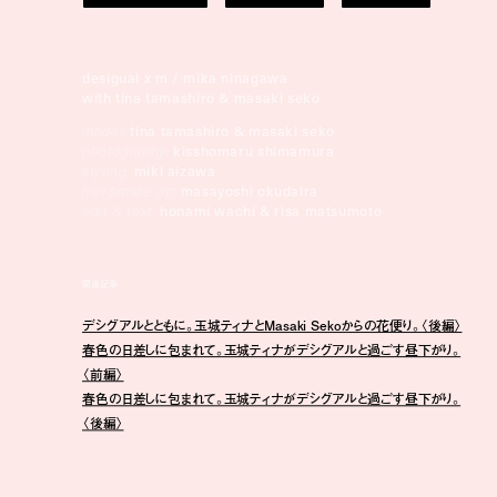
desigual x m / mika ninagawa
with tina tamashiro & masaki seko
model:
tina tamashiro & masaki seko
photography:
kisshomaru shimamura
styling:
miki aizawa
hair&make up:
masayoshi okudaira
edit & text:
honami wachi & risa matsumoto
関連記事
デシグアルとともに。玉城ティナとMasaki Sekoからの花便り。〈後編〉
春色の日差しに包まれて。玉城ティナがデシグアルと過ごす昼下がり。
〈前編〉
春色の日差しに包まれて。玉城ティナがデシグアルと過ごす昼下がり。
〈後編〉