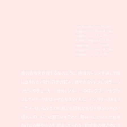
Tina Tamashiro： ドレス ¥15,900／
Desigual (デシグアル) × M / mika
ninagawa (エム／ミカ ニナガワ)、パンツ
¥15,900／Desigual (デシグアル)
Masaki Seko： フーディ ¥19,900／
Desigual (デシグアル) × M / mika
ninagawa (エム／ミカ ニナガワ)
春の息吹を祝福するかのように、蜷川のレンズを通して映
し出されたバロセロナの花々。鮮やかなドレスにカラーヘ
アピンやチョーカー、煌めくシルバーのロングブーツをプラ
スしてギミックを効かせたなスタイルに。インパクトのあるフ
ーディーは、花冷えの時期にも陽気な気分を損なわせない
優れもの。さらっと着こなすことで、都会のちょっとしたお出
かけにも華やかさを演出してくれる。花本来の強さやエネ