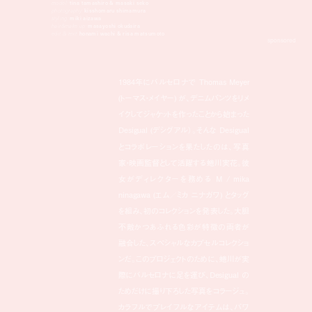
model:
tina tamashiro & masaki seko
photography:
kisshomaru shimamura
styling:
miki aizawa
hair&make up:
masayoshi okudaira
edit & text:
honami wachi & risa matsumoto
sponsored
1984年にバルセロナで Thomas Meyer
(トーマス・メイヤー) が、デニムパンツをリメ
イクしてジャケットを作ったことから始まった
Desigual (デシグアル）。そんな Desigual
とコラボレーションを果たしたのは、写真
家・映画監督として活躍する蜷川実花。彼
女がディレクターを務める M / mika
ninagawa (エム／ミカ ニナガワ) とタッグ
を組み、初のコレクションを発表した。大胆
不敵かつあふれる色彩が特徴の両者が
融合した、スペシャルなカプセルコレクショ
ンだ。このプロジェクトのために、蜷川が実
際にバルセロナに足を運び、Desigual の
ためだけに撮り下ろした写真をコラージュ。
カラフルでプレイフルなアイテムは、パワ