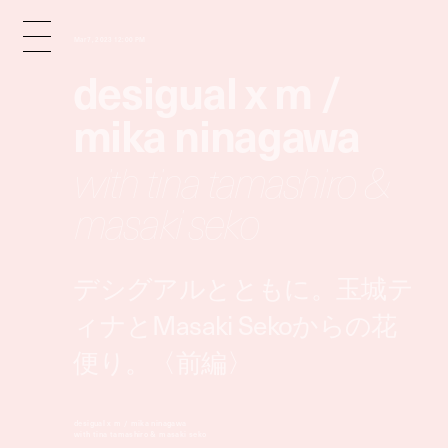
Mar 7, 2023 12:00 PM
desigual x m /
mika ninagawa
with tina tamashiro &
masaki seko
デシグアルとともに。玉城テ
ィナとMasaki Sekoからの花
便り。〈前編〉
desigual x m / mika ninagawa
with tina tamashiro & masaki seko