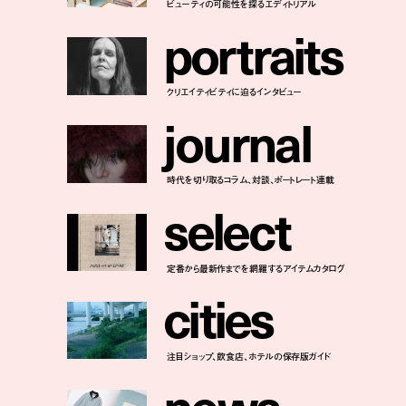
ビューティの可能性を探るエディトリアル
p
o
r
t
r
a
i
t
s
クリエイティビティに迫るインタビュー
j
o
u
r
n
a
l
時代を切り取るコラム、対談、ポートレート連載
s
e
l
e
c
t
定番から最新作までを網羅するアイテムカタログ
c
i
t
i
e
s
注目ショップ、飲食店、ホテルの保存版ガイド
n
e
w
s