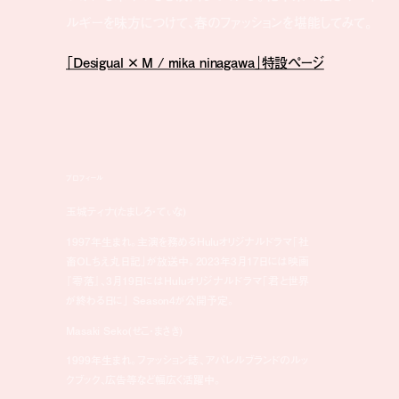
ルギーを味方につけて、春のファッションを堪能してみて。
「Desigual × M / mika ninagawa」特設ページ
プロフィール
玉城ティナ(たましろ・てぃな)
1997年生まれ。主演を務めるHuluオリジナルドラマ「社
畜OLちえ丸日記」が放送中。2023年3月17日には映画
『零落』、3月19日にはHuluオリジナルドラマ「君と世界
が終わる日に」 Season4が公開予定。
Masaki Seko(せこ・まさき)
1999年生まれ。ファッション誌、アパレルブランドのルッ
クブック、広告等など幅広く活躍中。