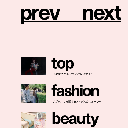
p
r
e
v
n
e
x
t
t
o
p
世界が広がる、ファッションメディア
f
a
s
h
i
o
n
デジタルで表現するファッションストーリー
b
e
a
u
t
y