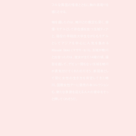
フルな異国の情景とともに胸の高鳴りを
感じさせる。
袖を通したのは、蜷川との親交も深く、俳
優・モデルとして存在感を放つ玉城ティナ
と、現役の早稲田大学生ながらもモデル
としてアジアを中心に人気を集める
Masaki Seko (マサキ・セコ)。玉城が蜷川
と出会ったのは、彼女がまだ14歳の頃。撮
影を通して、デビュー間もない玉城を蜷川
が勇気付けてくれたのだそう。表現者とし
て常に女性の生き方を肯定してきた蜷
川。国際女性デーに発売の本コレクション
も、新たな季節を迎える人々の背中をそっ
と押してくれそうだ。