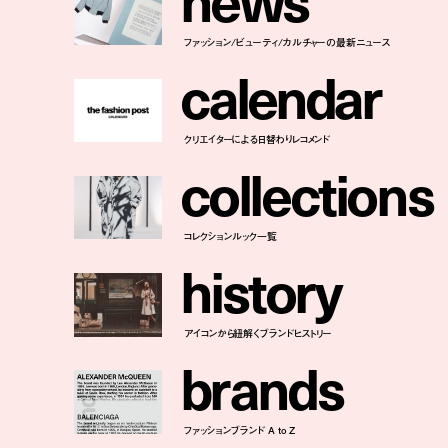
ファッション/ビューティ/カルチャーの最新ニュース
c
a
l
e
n
d
a
r
クリエイターによる日替わりレコメンド
c
o
l
l
e
c
t
i
o
n
s
コレクションルック一覧
h
i
s
t
o
r
y
アイコンから紐解くブランドヒストリー
b
r
a
n
d
s
ファッションブランド A to Z