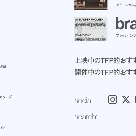
アイコンから
b
r
ファッションブラ
上映中のTFP的おす
ト連載
開催中のTFP的おす
social:
カタログ
Instagram
𝕏
search:
イド