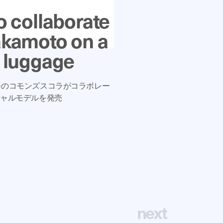
to collaborate
akamoto on a
n luggage
修のコモンズスコラがコラボレー
シャルモデルを発売
n
e
x
t