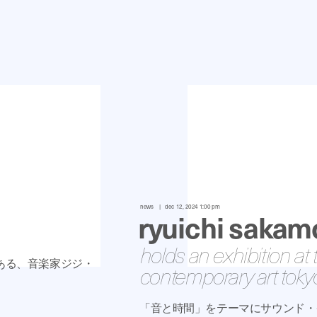
news
dec 12, 2024 1:00 pm
ryuichi sakam
holds an exhibition a
ある、音楽家ジジ・
contemporary art toky
「音と時間」をテーマにサウンド・