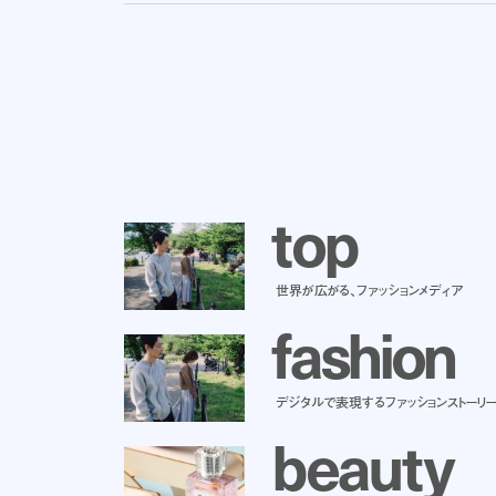
t
o
p
世界が広がる、ファッションメディア
f
a
s
h
i
o
n
デジタルで表現するファッションストーリ
b
e
a
u
t
y