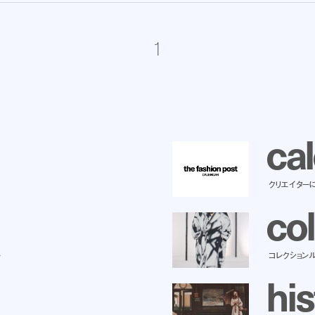
1
c
a
l
クリエイター
c
o
l
ー
コレクション
h
i
s