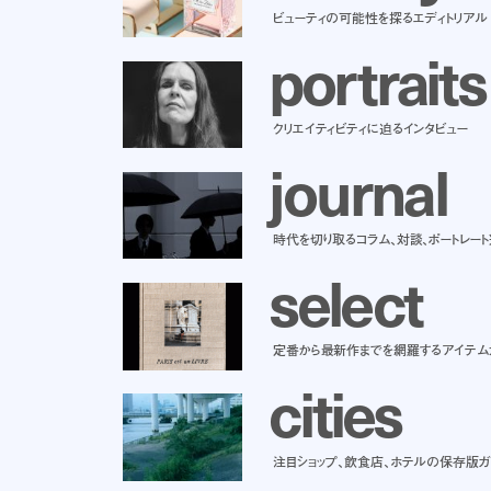
ビューティの可能性を探るエディトリアル
p
o
r
t
r
a
i
t
s
クリエイティビティに迫るインタビュー
j
o
u
r
n
a
l
時代を切り取るコラム、対談、ポートレー
s
e
l
e
c
t
定番から最新作までを網羅するアイテム
c
i
t
i
e
s
注目ショップ、飲食店、ホテルの保存版ガ