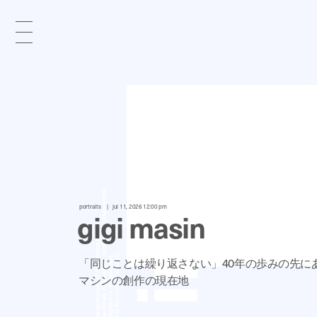
x
e
d
portraits
jul 11, 2026 12:00 pm
gigi masin
n
「同じことは繰り返さない」40年の歩みの先に
マシンの創作の現在地
i