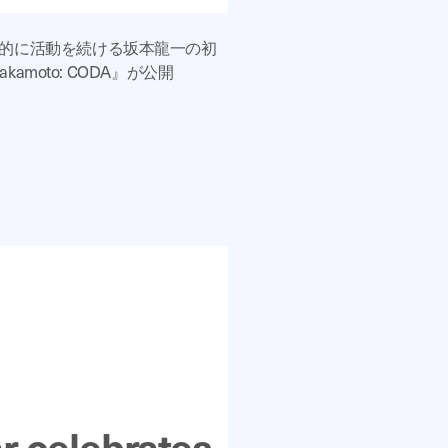
的に活動を続ける坂本龍一の初
kamoto: CODA』が公開
r celebrates