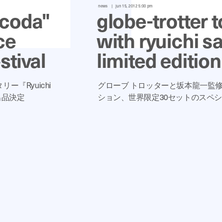
news
jun 15, 2012 5:00 pm
 coda"
globe-trotter 
ce
with ryuichi s
stival
limited editio
『Ryuichi
グローブ トロッターと坂本龍一監
出品決定
ション、世界限定30セットのスペ