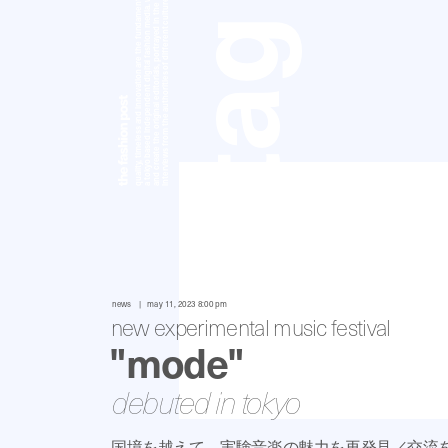
a tokyo based independent digital fashion media. we curate daily fashion, beauty and culture feeds,
quality, timeless and innovation are the fundamental philosophy of the fashion post,
interviews from the authorities of different culture in the creative industry.
and create the original editorials, portrayed in the digital era, and portraits,
g
a
t
news
may 11, 2023 8:00 pm
new experimental music festival
"mode"
debuted in tokyo
国境を越えて、実験音楽の魅力を再発見／交流