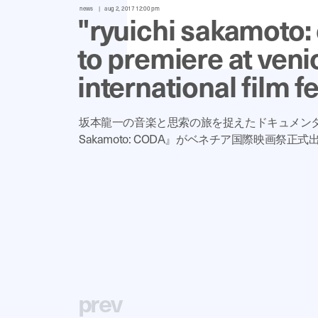
news
aug 2, 2017 12:00 pm
"ryuichi sakamoto:
to premiere at veni
international film fe
坂本龍一の音楽と思索の旅を捉えたドキュメンタリー
Sakamoto: CODA』がベネチア国際映画祭正式
p
r
e
v