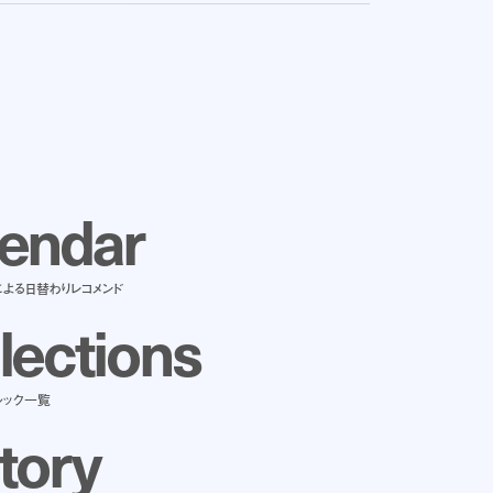
e
n
d
a
r
による日替わりレコメンド
l
e
c
t
i
o
n
s
ルック一覧
t
o
r
y