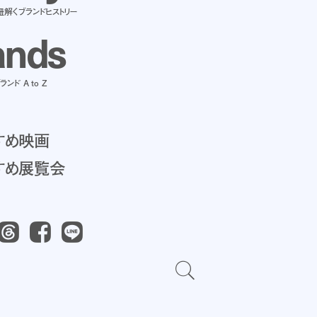
紐解くブランドヒストリー
a
n
d
s
ンド A to Z
すめ映画
すめ展覧会
Threads
Facebook
LINE