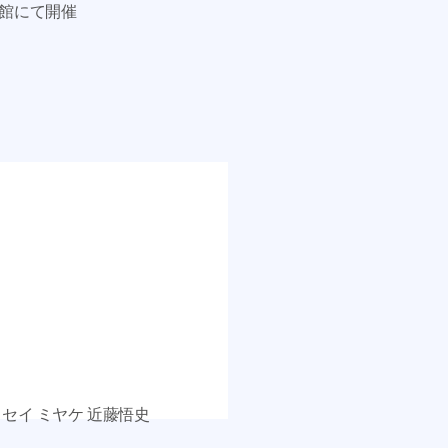
館にて開催
セイ ミヤケ 近藤悟史