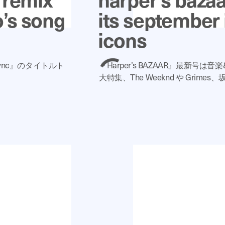
o’s song
its september 
icons
sync』のタイトルト
『Harper’s BAZAAR』最新号
大特集、The Weeknd や Grime