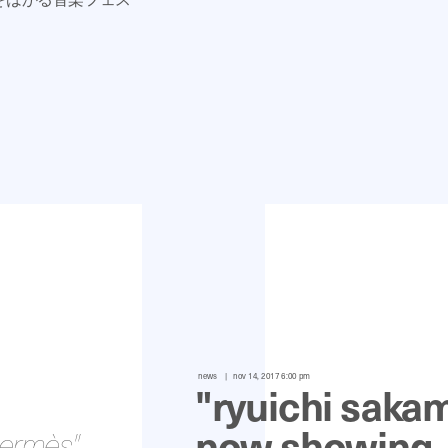
news
nov 14, 2017 6:00 pm
"ryuichi sakam
now showing
 hermès"