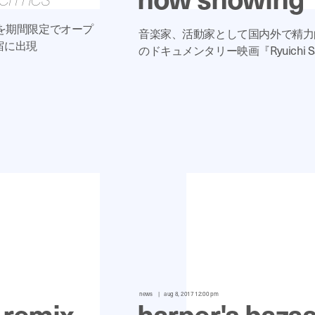
オを期間限定でオープ
音楽家、活動家として国内外で精力
宿に出現
のドキュメンタリー映画『Ryuichi Sa
news
aug 8, 2017 12:00 pm
w remix
harper's bazaa