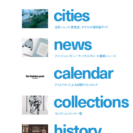
c
i
t
i
e
s
注目ショップ、飲食店、ホテルの保存版ガイド
n
e
w
s
ファッション/ビューティ/カルチャーの最新ニュース
c
a
l
e
n
d
a
r
クリエイターによる日替わりレコメンド
c
o
l
l
e
c
t
i
o
n
s
コレクションルック一覧
h
i
s
t
o
r
y