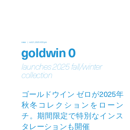
news
oct 21, 2025 4:55 pm
goldwin 0
launches 2025 fall/winter
collection