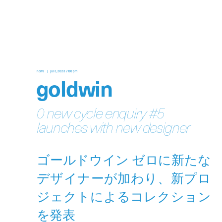
news
jul 3, 2023 7:00 pm
goldwin
0 new cycle enquiry #5
launches with new designer