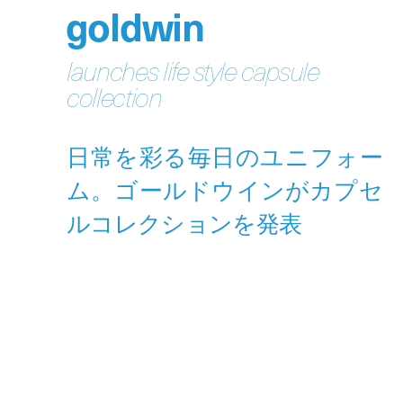
goldwin
launches life style capsule
collection