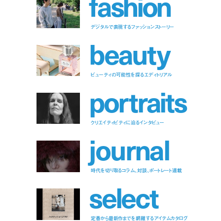
f
a
s
h
i
o
n
デジタルで表現するファッションストーリー
b
e
a
u
t
y
ビューティの可能性を探るエディトリアル
p
o
r
t
r
a
i
t
s
クリエイティビティに迫るインタビュー
j
o
u
r
n
a
l
時代を切り取るコラム、対談、ポートレート連載
s
e
l
e
c
t
定番から最新作までを網羅するアイテムカタログ