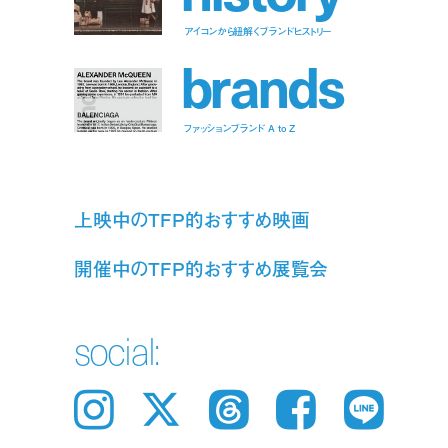
アイコンから紐解くブランドヒストリー
b
r
a
n
d
s
ファッションブランド A to Z
上映中のTFP的おすすめ映画
開催中のTFP的おすすめ展覧会
social:
Instagram
𝕏
Threads
Facebook
LINE