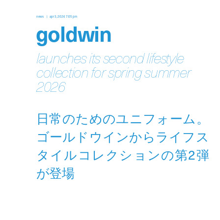
news
apr 3, 2026 7:05 pm
goldwin
launches its second lifestyle
collection for spring summer
2026