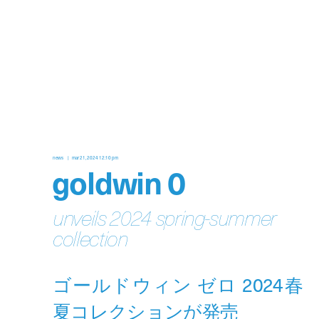
news
mar 21, 2024 12:10 pm
goldwin 0
unveils 2024 spring-summer
collection