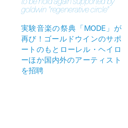
to be hold again supported by
goldwin "regenerative circle"