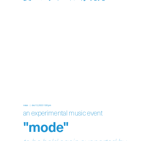
news
dec 13, 2023 1:00 pm
an experimental music event
"mode"