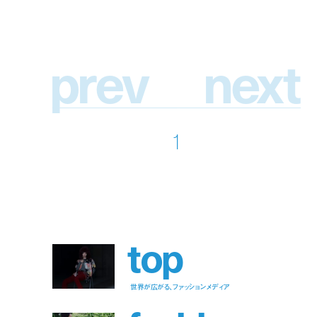
p
r
e
v
n
e
x
t
1
t
o
p
世界が広がる、ファッションメディア