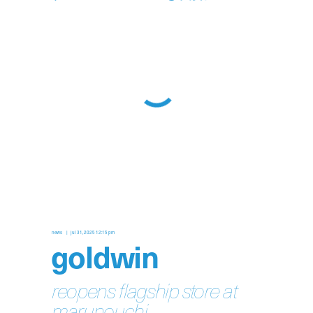
news
jul 31, 2025 12:15 pm
goldwin
reopens flagship store at
marunouchi