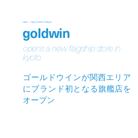
news
may 15, 2025 12:00 pm
goldwin
opens a new flagship store in
kyoto