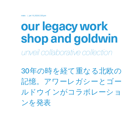
news
jan 14, 2026 2:30 pm
our legacy work
shop and goldwin
unveil collaborative collection