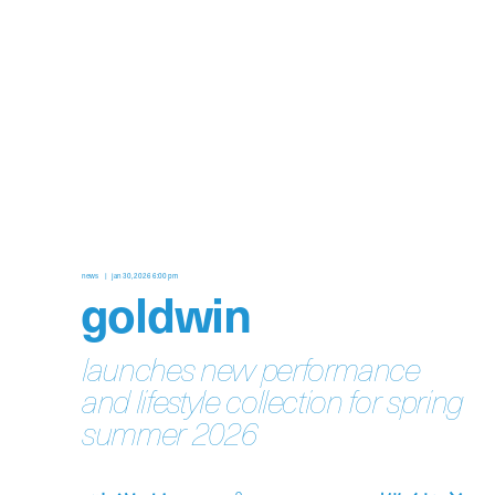
news
jan 30, 2026 6:00 pm
goldwin
launches new performance
and lifestyle collection for spring
summer 2026