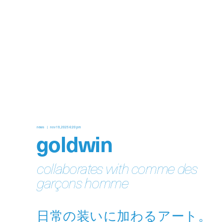
news
nov 19, 2025 6:20 pm
goldwin
collaborates with comme des
garçons homme