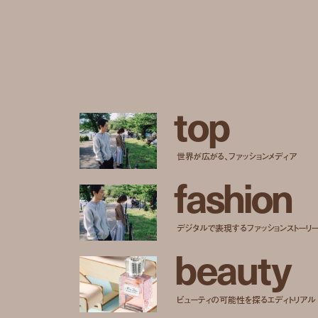
t
o
p
世界が広がる、ファッションメディア
f
a
s
h
i
o
n
デジタルで表現するファッションストーリ
b
e
a
u
t
y
ビューティの可能性を探るエディトリアル