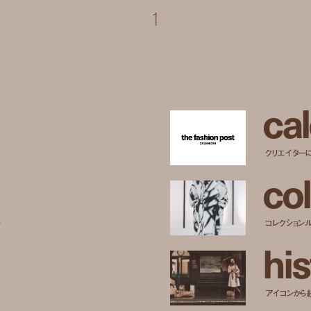
1
c
a
l
クリエイター
c
o
l
ー
コレクション
h
i
s
アイコンから