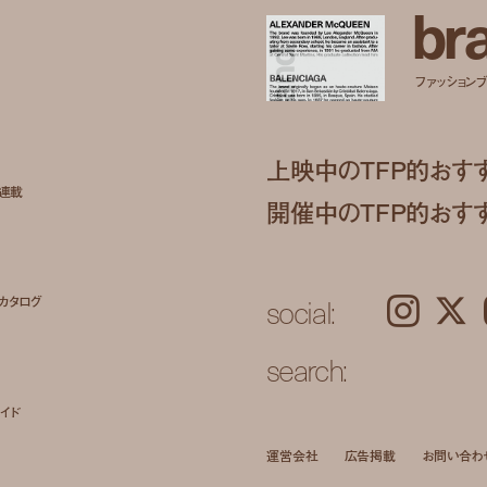
b
r
ファッションブラ
上映中のTFP的おす
ト連載
開催中のTFP的おす
social:
カタログ
Instagram
𝕏
search:
イド
運営会社
広告掲載
お問い合わ