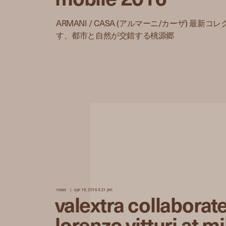
ARMANI / CASA (アルマーニ/カーザ) 最新
す、都市と自然が交錯する桃源郷
news
apr 19, 2016 4:21 pm
valextra collaborat
lorenzo vitturi at m