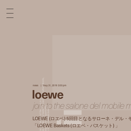
x
e
d
news
may 31, 2019 3:00 pm
loewe
n
join to the salone del mobile 
LOEWE (ロエベ) 5回目となるサローネ・デル
i
「LOEWE Baskets (ロエベ・バスケット) 」