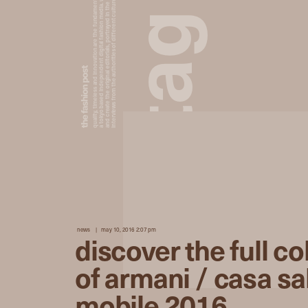
a tokyo based independent digital fashion media. we curate daily fashion, beauty and culture feeds,
quality, timeless and innovation are the fundamental philosophy of the fashion post,
interviews from the authorities of different culture in the creative industry.
and create the original editorials, portrayed in the digital era, and portraits,
g
a
t
news
may 10, 2016 2:07 pm
discover the full co
of armani / casa sa
mobile 2016