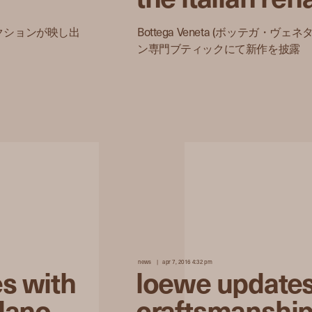
コレクションが映し出
Bottega Veneta (ボッテガ・
ン専門ブティックにて新作を披露
news
apr 7, 2016 4:32 pm
es with
loewe updates
ilano
craftsmanship