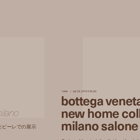
news
apr 26, 2018 3:00 pm
bottega venet
new home coll
milano
milano salone
・モビーレでの展示