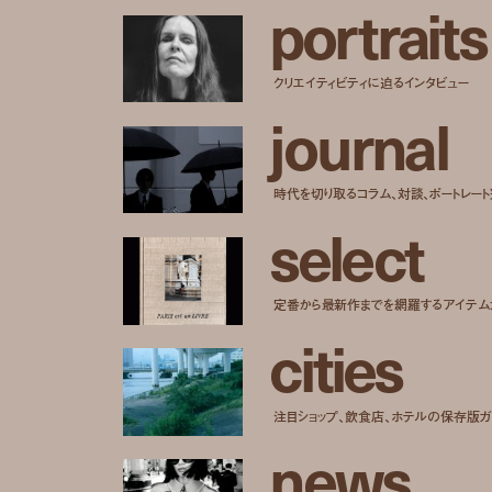
p
o
r
t
r
a
i
t
s
クリエイティビティに迫るインタビュー
j
o
u
r
n
a
l
時代を切り取るコラム、対談、ポートレー
s
e
l
e
c
t
定番から最新作までを網羅するアイテム
c
i
t
i
e
s
注目ショップ、飲食店、ホテルの保存版ガ
n
e
w
s