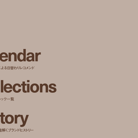
e
n
d
a
r
による日替わりレコメンド
l
e
c
t
i
o
n
s
ルック一覧
t
o
r
y
紐解くブランドヒストリー