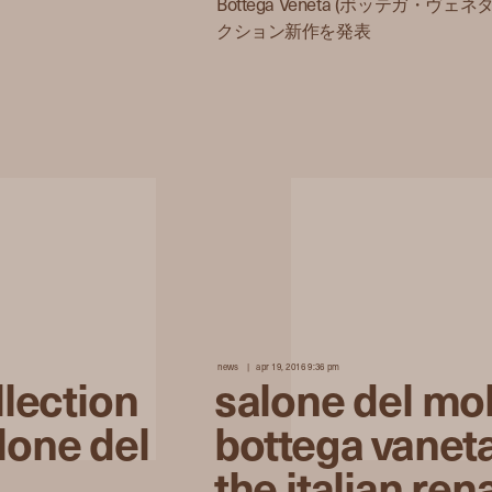
Bottega Veneta (ボッテガ・
クション新作を発表
news
apr 19, 2016 9:36 pm
llection
salone del mo
lone del
bottega vaneta
the italian re