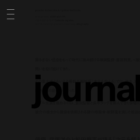
yosuke kubozuka & ryuhei matsuda
photography:
daehyun im
interview & text:
tomoko ogawa
hair & make up (yosuke kubozuka):
shuji sato
揺るぎない信念をもって時代に挑み続ける映画監督・豊田利晃。<狼蘇山シ
j
o
u
r
n
a
問いを投げ続けてきた。
その集大成ともいえる最新長編映画『次元を超える』では、過去、現
に到達した意欲作となった。
ダブル主演を務めるのは、豊田監督と長年タッグを組んできた俳優
狼介の彼女から捜索を依頼される謎の暗殺者・新野風を演じた松田が
俳優、窪塚洋介と松田龍平が語る『次元を超え