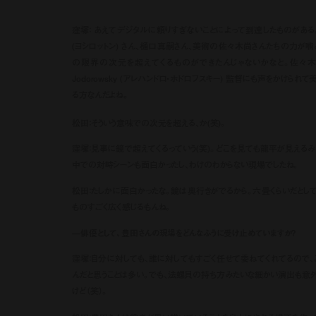
窪塚： あえてデジタルに頼りすぎないことによって到達したものがある。Y
(ヨシロットン) さん、樋口真嗣さん、美術の佐々木尚さんたちの力が
の限界の次元を超えてくるものができたんじゃないかなと。佐々木さんは
Jodorowsky (アレハンドロ・ホドロフスキー) 監督にも声をかけられ
る方なんだよね。
松田：そういう意味での次元を超える、か(笑)。
窪塚：見事に鏡で超えてくるっていう(笑)。どこを見ても龍平が見える
中での対峙シーンも面白かったし、わけのわからない現場でしたね。
松田：たしかに面白かったな。鏡は奥行きがでるから。六畳くらいだとし
ものすごく広く感じるもんね。
—俳優として、豊田さんの現場をどんなふうに受け止めていますか？
窪塚：自分に対しても、誰に対してもすごく任せて委ねてくれてるので、
んだと思うことは多い。でも、法螺貝の持ち方みたいな細かい演出も意外
けど（笑）。