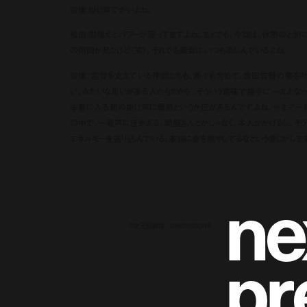
窪塚：掛け声でかいよね。
松田：現場だとパワーが漲ってますよね。まぁでも、今回は、休憩のとき
の何回か見たけど（笑）。それでも撮影はいつも楽しんでいるよね。
窪塚： 監督を支えている仲間たちも、我々も含めて、豊田監督の夢を叶
い、みたいな思いがある人たちだから。そういう意味で勝手に一丸となっ
本番に入る前の掛け声に覇気というか圧があるんですよね。今まで一
の中で、一番声に圧がある。助監さんとかじゃなく、本人がかけるし。そ
エネルギーを送り込んでいる、本当に命を燃やしてるなという感じがしま
n
e
©次元超越体／DIMENSIONS
p
r