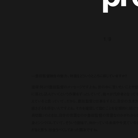
1
/
9
—豊田監督独自の魅力、特徴をどういうところに感じていますか？
窪塚：何より豊田監督のメッセージですよね。世の中に言いたいことや怒
に落とし込んでいくという作業をずっとしていて、我々が代弁者となって
えていると思っていて。だから、豊田監督と仕事をすると、自分の生き
直さざるを得ないんですよね。それを確認して臨むことを定期的に続けて
員切腹』のときは、自分の言葉なのか豊田監督の言葉なのかがわからな
身とシンクロしていて。そういう意味で、向かっている未来や今見ている
だなと思う。出会うべくしてあった類友ですね。