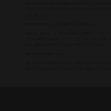
松田：芝居と音楽の重なり方が豊田さんの映画だなって。『次元を超える
ですけど、すごくシンプルな台詞から始まって、気づいたら宇宙まで飛ば
なって、楽しかった。
窪塚：試写を観終わって、「次元、超えてたわ」って話したね。
松田：「うん、超えたね」って（笑）。始まる前はどう映像化するんだろ？っ
ですね。ト書きに「宇宙に飛んでいく」って、さらっと書いてあって（笑）。
でした。豊田さんの頭の中にあるものがどう形になるんだろうって。
窪塚： めちゃくちゃ面白かったね。
松田：なんでもありな映画だから、何だかんだ制作費がかかるはずなんで
算の中で工夫を凝らして、宇宙までいけるんだという感動もありましたね