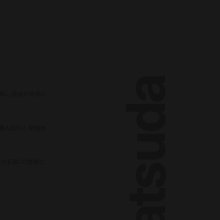
発表し、混沌の世界に
素も加わり、新境地
介を演じた窪塚と、