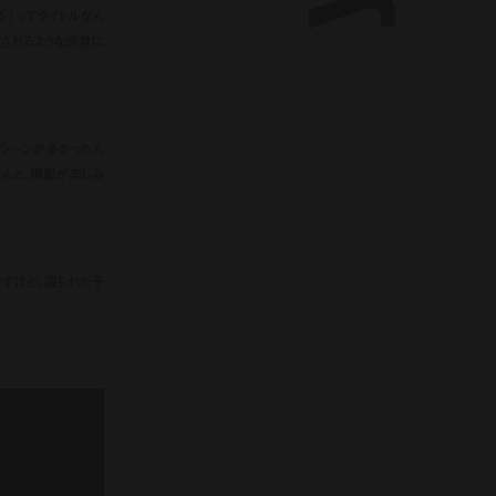
』ってタイトルなん
されるような感覚に
てシーンが多かったん
ほんと、撮影が楽しみ
すけど、限られた予
。