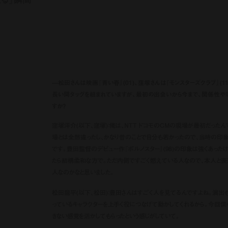
—松田さんは映画『青い春』(01)、窪塚さんは『モンスターズクラブ』(1
長い間タッグを組まれていますが、最初の出会いから今まで、関係性や
すか？
窪塚洋介(以下、窪塚)：俺は、NTT ドコモのCMの現場が最初だった
場とは全然違ったし、かなり昔のことで自分も若かったので、当時の印象
です。豊田監督のデビュー作『ポルノスター』(98)の印象は強くあった
たら結構柔和な方で。ただ内側ですごく燃えている人なので、本人と表
人なのかなと思いました。
松田龍平(以下、松田)：豊田さんはすごく人を見てるんですよね。演出
っているキャラクターを上手く役につなげて動かしてくれるから。今回僕
きない感覚を活かしてもらったという感じがしていて。