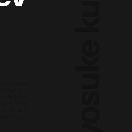
っていることを作品
それを作品の中で伝
方や方向性を見つめ
きたので。特に『全
くなるくらい自分自
世界がすごく近い人