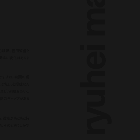
1)以降、豊田監督と
現場に変化はありま
んですよね。映画の現
はちょっと曖昧なん
けれど、実際お会いし
現のギャップがある
も、役者がもともと持
も、そのときにしかで