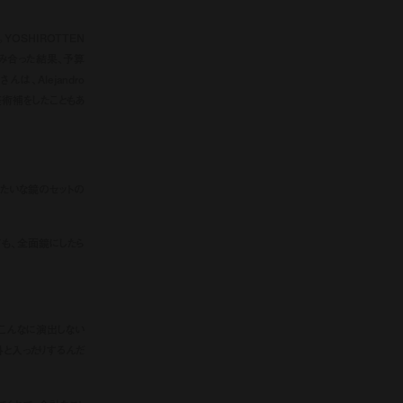
OSHIROTTEN
噛み合った結果、予算
、Alejandro
て美術補をしたこともあ
みたいな鏡のセットの
ても、全面鏡にしたら
こんなに演出しない
と入ったりするんだ