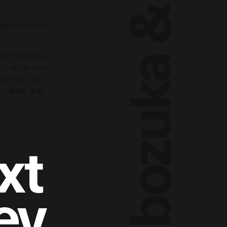
yosuke kubozuka & ryuhei matsuda
に倒れるように寝てる
えたい、現実化した
ていますね。それに
緒に仕事してきた人
ういう意味で、現場に
す。
x
t
©次元超越体／DI
e
v