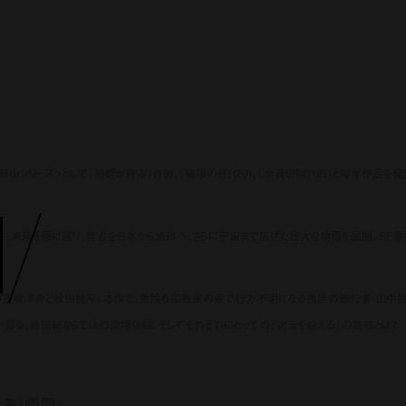
リーズ>として『狼煙が呼ぶ』(19)、『破壊の日』(20)、『全員切腹』(21)と毎年作品を
l
/
在、未来を駆け巡り、舞台を日本から地球へ、さらに宇宙まで広げた壮大な物語を展開。SF要
の窪塚洋介と松田龍平。本作で、危険な宗教家の家で行方不明になる孤高の修行者・山中狼
語る、豊田組ならではの現場体験、そしてそれぞれにとっての「次元を超える」の意味とは？
る』瞬間