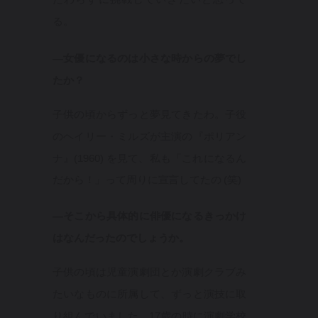
る。
—女優になるのは小さな時からの夢でし
たか？
子供の頃からずっと夢見てきたわ。子役
のヘイリー・ミルズが主演の『ポリアン
ナ』(1960) を見て、私も「これになるん
だから！」って周りに宣言してたの (笑)
—そこから具体的に俳優になるきっかけ
はなんだったのでしょうか。
子供の頃は児童演劇団とか演劇クラブみ
たいなものに所属して、ずっと演技に取
り組んでいました。17歳の時に演劇学校