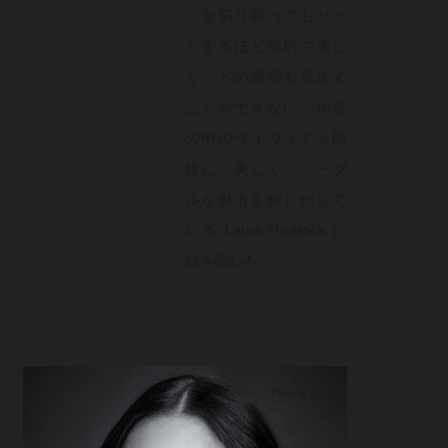
ンを切り取ってもハッ
とするほど知的で美し
く、どの瞬間も見逃す
ことができない。作品
の中のヴィヴィアン同
様に、美しく、ノーブ
ルな魅力を醸しだして
いる Laura Haddock に
話を聞いた。
Photo by UTSUMI