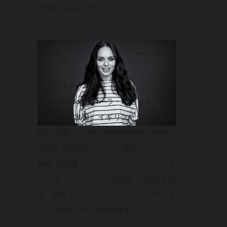
が更に楽しみだわ。
Photo by UTSUMI
＜プロフィール＞
Laura Haddock (ローラ・ハドック)
1985年8月21日、イギリス・ロンドン出
身の女優。『The Inbetweeners Movie』
(2011) で映画デビュー。映画、ドラマ、
舞台で活躍し、『ガーディアンズ・オ
ブ・ギャラクシー』(2014) で注目され
る。海外ドラマ『ダ・ヴィンチ・デーモ
ン』(2013-) でも人気を博す。