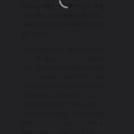
Claflin は俳優で、同業者ですよね。家庭
の中で演技について意見を交換したり、
作品についてアイデアを共有することは
ありますか？
もちろん話をするわ。夫とはざっくばら
んに、隠し事もなく、いろいろな話をす
るの。もちろん私たちの仕事である俳優
についての話題も。家の中でずっと仕事
の話をしているわけではないけれど、お
互い取り組んでいる作品のことについて
はふたりで話をすることは多いと思う。
子供が生まれる以前は、お互いが持つ映
画論だったり、クリエイティヴに関する
自分なりの考えを議論することも多かっ