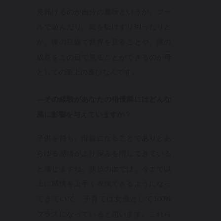
見届けるのが自分の趣味というか、プー
ルで遊んだり、庭を駈けずり回ったりと
か、彼の目線で世界を見ることや、彼の
成長をこの目で見ることができるのが母
としての至上の喜びなんです。
—その経験があなたの俳優業にはどんな
風に影響を与えていますか？
子供を持ち、母親になることでありとあ
らゆる感情がより深みを増してきている
と感じますね。演技の面では、今まで以
上に感情を上手く表現できるようになっ
てきていて、子育ては女優として100%
プラスになっていると思います。これら