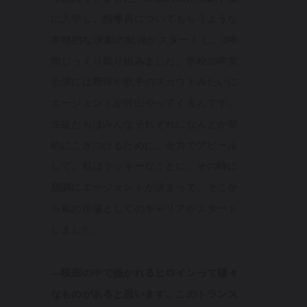
に入学し、指導員についてもらうような
本格的な演劇の勉強がスタートし、3年
間じっくり取り組みました。学校の卒業
公演には野球や歌手のスカウトみたいに
エージェントが沢山やってくるんです。
生徒たちはみんなそれぞれになんとか契
約にこぎつけるために、全力でアピール
して。私はラッキーなことに、その時に
順調にエージェントが決まって、そこか
ら私の俳優としてのキャリアがスタート
しました。
—映画の中で描かれるヒロインって様々
なものがあると思います。このトランス