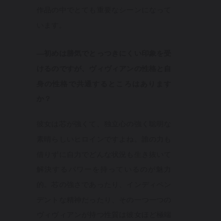
作品の中でとても重要なシーンになって
います。
—初めは勝気でとっつきにくい印象を受
けるのですが、ヴィヴィアンの性格と自
身の性格で共通するところはあります
か？
彼女は芯が強くて、独立心の強く聡明な
素晴らしいヒロインですよね。誰の力も
借りずに自力でどんな状況も生き抜いて
解決するパワーを持っているのが魅力
的。芯の強さであったり、インディペン
デントな精神だったり、その一つ一つの
ヴィヴィアンが持つ性質は彼女ほど極端