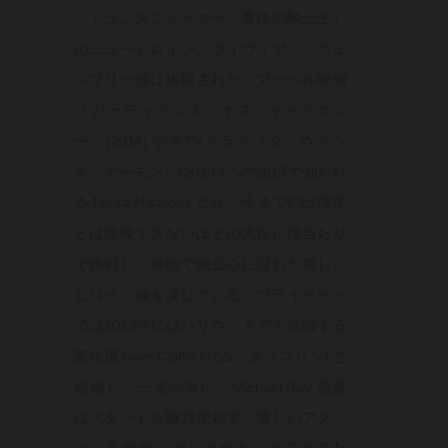
『トランスフォーマー／最後の騎士王』
のニューヒロイン、ヴィヴィアン・ウェ
ンブリー役に抜擢された。マーベル映画
『ガーディアンズ・オブ・ギャラクシ
ー』(2014) や英TVドラマ『ダ・ヴィン
チ・デーモン』(2013-) への出演で知られ
る Laura Haddock だが、今までの出演作
とは比較できないほどの大役に体当たり
で挑戦し、勇敢で独立心に溢れた新しい
ヒロイン像を演じている。プライベート
では2013年にはハリウッドでも活躍する
英俳優 Sam Claflin (サム・クラフリン) と
結婚し、一児の母に。Michael Bay 監督
はスタントを極力使わず、激しいアクシ