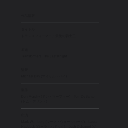
作品情報
タイトル
トランスフォーマー／最後の騎士王
原題
Transformers: The Last Knight
監督
Michael Bay (マイケル・ベイ)
製作
Don Murphy (ドン・マーフィー)、Tom DeSanto
(トム・デサント)
出演
Mark Wahlberg (マーク・ウォールバーグ)、Laura
Haddock (ローラ・ハドック)、Josh Duhamel (ジ