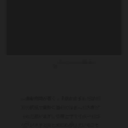
『トランスフォーマー／最後の騎士
王』
—撮影期間が長く、子供が生まれたばか
りの状況で撮影に臨むのはきっと大変だ
ったと思います。仕事とプライベートの
バランスをとるために心がけていること