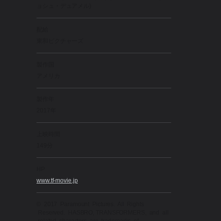
ョシュ・デュアメル)
配給
東和ピクチャーズ
製作国
アメリカ
製作年
2017年
上映時間
149分
HP
www.tf-movie.jp
© 2017 Paramount Pictures. All Rights
Reserved. HASBRO, TRANSFORMERS, and all
related characters are trademarks of