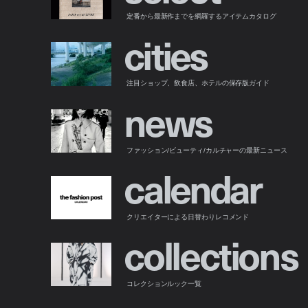
定番から最新作までを網羅するアイテムカタログ
c
i
t
i
e
s
注目ショップ、飲食店、ホテルの保存版ガイド
n
e
w
s
ファッション/ビューティ/カルチャーの最新ニュース
c
a
l
e
n
d
a
r
クリエイターによる日替わりレコメンド
c
o
l
l
e
c
t
i
o
n
s
コレクションルック一覧