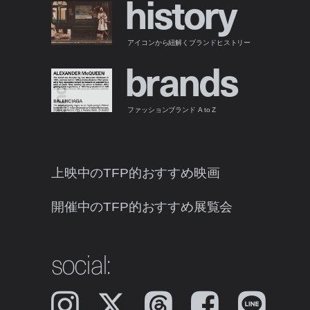
h
i
s
t
o
r
y
アイコンから紐解くブランドヒストリー
b
r
a
n
d
s
ファッションブランド A to Z
上映中のTFP的おすすめ映画
開催中のTFP的おすすめ展覧会
social:
Instagram
𝕏
Threads
Facebook
LINE