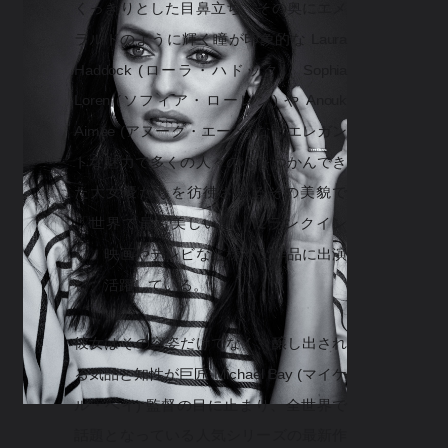
くっきりとした目鼻立ち、その奥にエメ
ラルドのように輝く瞳が印象的な Laura
Haddock (ローラ・ハドック)。Sophia
Loren (ソフィア・ローレン) や Anouk
Aimée (アヌーク・エーメ) などエレガン
トな魅力で多くの人々の心をつかんでき
た大女優たちを彷彿させるその美貌で
「世界で最も美しい顔」にランクイン
し、映画やテレビなど様々な作品に出演
し、活躍している。
彼女はその容姿だけでなく、醸し出され
る気品と知性が巨匠 Michael Bay (マイケ
ル・ベイ) 監督の目に止まり、全世界で
話題となっている人気シリーズの最新作