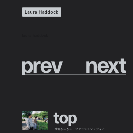
Laura Haddock
laura haddock
p
r
e
v
n
e
x
t
t
o
p
世界が広がる、ファッションメディア