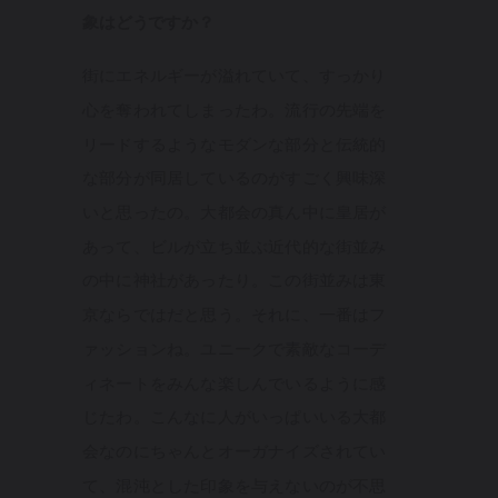
象はどうですか？
街にエネルギーが溢れていて、すっかり
心を奪われてしまったわ。流行の先端を
リードするようなモダンな部分と伝統的
な部分が同居しているのがすごく興味深
いと思ったの。大都会の真ん中に皇居が
あって、ビルが立ち並ぶ近代的な街並み
の中に神社があったり。この街並みは東
京ならではだと思う。それに、一番はフ
ァッションね。ユニークで素敵なコーデ
ィネートをみんな楽しんでいるように感
じたわ。こんなに人がいっぱいいる大都
会なのにちゃんとオーガナイズされてい
て、混沌とした印象を与えないのが不思