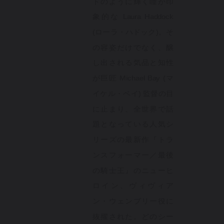
ドのように輝く瞳が印
象的な Laura Haddock
(ローラ・ハドック)。そ
の容姿だけでなく、醸
し出される気品と知性
が巨匠 Michael Bay (マ
イケル・ベイ) 監督の目
に止まり、全世界で話
題となっている人気シ
リーズの最新作『トラ
ンスフォーマー／最後
の騎士王』のニューヒ
ロイン、ヴィヴィア
ン・ウェンブリー役に
抜擢された。どのシー