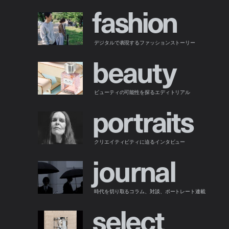
f
a
s
h
i
o
n
デジタルで表現するファッションストーリー
b
e
a
u
t
y
ビューティの可能性を探るエディトリアル
p
o
r
t
r
a
i
t
s
クリエイティビティに迫るインタビュー
j
o
u
r
n
a
l
時代を切り取るコラム、対談、ポートレート連載
s
e
l
e
c
t