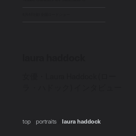
8月4日(金) 全国ロードショー
laura haddock
女優・Laura Haddock (ロー
ラ・ハドック) インタビュー
top
/
portraits
/
laura haddock