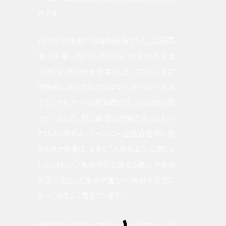
代です。
1977年の渡英が初海外経験でした。高田馬
場の中華レストランの皿洗いで貯めた資金
40万円と餞別が全財産でした。ロンドンを定
住場所に選んだわけではなく、タイミングをみ
てそこからアフリカ西海岸に行こうと漠然と思
っていました。特に綿密な計画があったわけ
ではありません。ヒースロー空港着陸時に窓
から見た光景は、まるで「火星のよう」に感じま
した。オレンジ色の街灯に染まる路上や車の
光景に漠とした未来が重なり、奇妙な気分に
なったのをよく覚えています。
到着翌日、宿探しに訪れたのが北ロンドンの