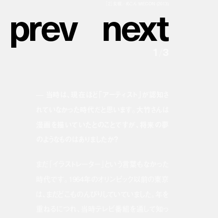
p
r
e
v
n
e
x
t
［2］女根／めこん MECON (2013)
1
/
3
— 当時は、現在ほど「アーティスト」が認知さ
れていなかった時代だと思います。大竹さんは
漫画を描いていたとのことですが、将来の夢
のようなものはありましたか？
まだ「イラストレーター」という言葉もなかった
時代です。1964年のオリンピック以前の東京
は、まだどこものんびりしていていました。年を
重ねるにつれ、当時テレビ番組を通して知っ