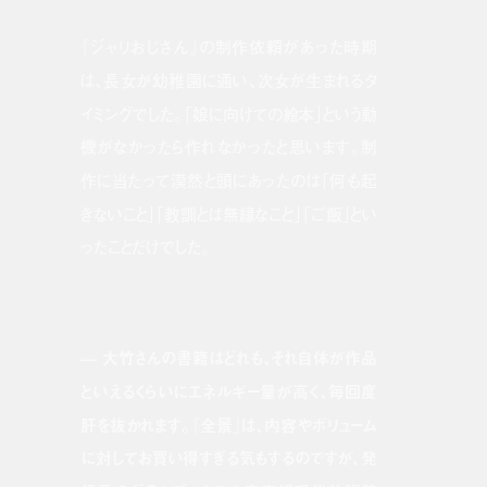
『ジャリおじさん』の制作依頼があった時期
は、長女が幼稚園に通い、次女が生まれるタ
イミングでした。「娘に向けての絵本」という動
機がなかったら作れなかったと思います。制
作に当たって漠然と頭にあったのは「何も起
きないこと」「教訓とは無縁なこと」「ご飯」とい
ったことだけでした。
— 大竹さんの書籍はどれも、それ自体が作品
といえるくらいにエネルギー量が高く、毎回度
肝を抜かれます。『全景』は、内容やボリューム
に対してお買い得すぎる気もするのですが、発