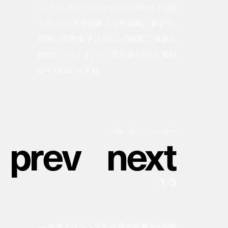
「パティーデュークショー」「パパはなんでも知
っている」「月光仮面」「七色仮面」「まぼろし
探偵」「笛吹童子」「ピロンの秘密」「海底人
8823」「ハリマオ」…… 流行歌とテレビ番組
はキリがないですね。
p
r
e
v
n
e
x
t
［5］時憶 / プロジェクション 1 (2017)
1
/
3
— 中学では、レンブラント展の影響から油絵