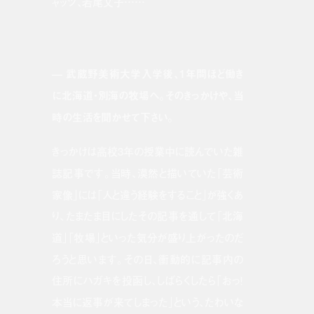
ャッツ、若尾文子……
— 武蔵野美術大学入学後、1年間ほど働き
に北海道・別海の牧場へ。そのきっかけや、当
時の生活を聞かせて下さい。
きっかけは高校3年の授業中に読んでいた雑
誌記事です。当時、漠然と描いていた「芸術
家像」には「人と違う経験をすること」が強くあ
り、たまたま目にしたその記事を通して「北海
道」「牧場」といった気分が盛り上がったのだ
ろうと思います。その日、衝動的に記事内の
住所にハガキを投函し、しばらくしたら「おっ！
本当に返事が来てしまった」という、たわいな