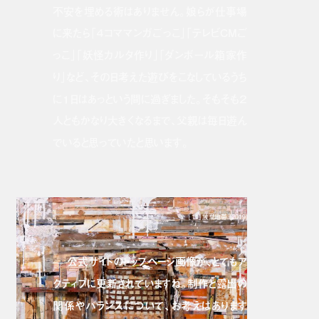
不安を埋める術はありません。娘らが仕事場
に来たら「４コママンガごっこ」「テレビCMご
っこ」「妖怪カルタ作り」「ダンボール箱家作
り」など、その日考えた遊びをこなしているうち
に１日はあっという間に過ぎました。そもそも２
人ともかなり大きくなるまで、父親は毎日遊ん
でいると思っていたと思います。
［11］放棄地帯 (2019)
— 公式サイトのトップページ画像が、とてもア
クティブに更新されていますね。制作と露出の
関係やバランスについて、お考えはあります