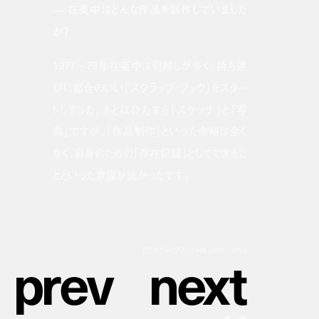
— 在英中はどんな作品を制作していました
か？
1977〜78年在英中は引越しが多く、持ち運
びに都合のいい「スクラップ・ブック」をスター
トしました。あとはひたすら「スケッチ」と「写
真」ですが、「作品制作」といった余裕は全く
なく、自身のための「存在記録」としてできるこ
とといった意識が強かったです。
p
r
e
v
n
e
x
t
［7］スクラップブック#66 (2010 – 2012)