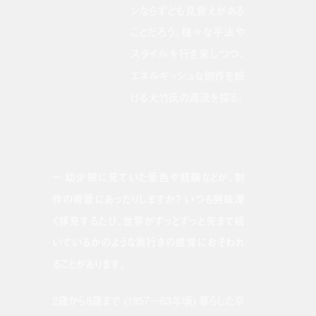
ンならずとも見覚えがある
ことだろう。様々な手法や
スタイルを行き来しつつ、
エネルギッシュな創作を続
ける大竹氏の源流を探る。
ー 幼少期に見ていた景色や経験などが、制
作の背景にあったりしますか？ いつも興味深
く拝見するたび、世界がずっとずっと先まで続
いているかのような奥行きの感覚におそわれ
ることがあります。
2歳から8歳まで (1957〜63年頃) 暮らした京