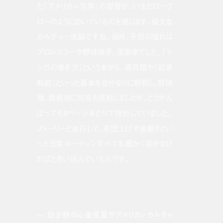
た「アメリカ＝世界」の影響が、いまだローブ
ローのように効いているのを感じます。偉大な
カルチャー洗脳ですね。当時、子供の憧れは
プロレスラーや野球選手、漫画家でした。「マ
ンガの書き方」という本から、道具類や「起承
転結」といった基本を自分なりに解釈し、野球
物、探偵物に何度も挑戦しましたが、どうがん
ばっても8ページあたりで挫折していました。
ストーリーと並行して、布団上げや歯磨きとい
った日常ルーティンすべても細かく描かなけ
ればと思い込んでいたんです。
— 幼少期の心象風景やアメリカンカルチャ