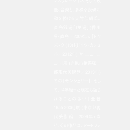
ンスタレーション、そして映
像、音楽と、多様な表現活
動を続ける大竹伸朗氏。
直島銭湯「I♥湯」(香川
県・直島／2009年)、「ドク
メンタ (13)」(ドイツ・カッセ
ル／2012年) や「ニューニ
ュー」展 (丸亀市猪熊弦一
郎現代美術館／2013年)
での「モンシェリー」、そし
て、14年経った現在も語ら
れることの多い「全景
1955-2006」展 (東京都現
代美術館／2006年) な
ど、その作品は、アートファ