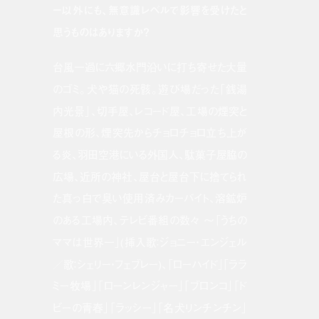
ー以外にも、無意識レベルで影響を受けたと
思うものはありますか？
台風一過に六郷水門沿いに打ち寄せた大量
のゴミ。犬や猫の死骸。遊び場だった「銭湯
内光景」、切手屋、レコード屋、工場の煙突と
屋根の形、煙突先からチョロチョロ立ち上が
る炎、羽田空港にいる外国人、駄菓子屋脇の
広場、近所の神社、屋台と屋台下に捨てられ
た真っ白で臭い使用済みカーバイト、溶鉱炉
のある工場内、テレビ番組の数々 〜「うちの
ママは世界一」(挿入歌：ジョニー・エンジェル
／歌：シェリー・フェブレー)、「ローハイド」「ララ
ミー牧場」「ローンレンジャー」「ブロンコ」「ド
ビーの青春」「ラッシー」「名犬リンチンチン」