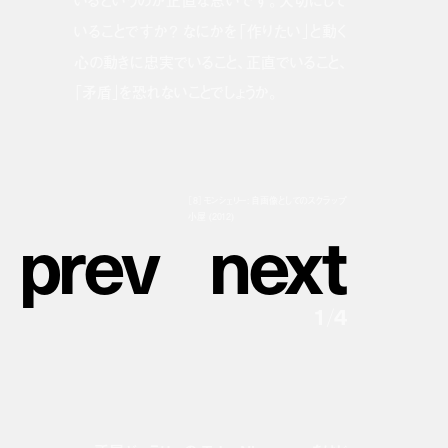
いるというのが正直な思いです。大切にして
いることですか？ なにかを「作りたい」と動く
心の動きに忠実でいること、正直でいること、
「矛盾」を恐れないことでしょうか。
［8］モンシェリー: 自画像としてのスクラップ
p
r
e
v
n
e
x
t
小屋 (2012)
1
/
4