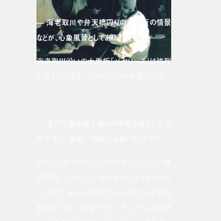
— 海老取川や弁天橋辺りの大看板の情景
などが、心象風景としてありそうですね。
海老取川沿いの大看板「バヤリース」は強烈
に覚えています。「バヤリース＝外国」でした。
— 手打ち蕎麦屋で多くの時間を過ごした大
竹少年に、面白い出会いはありましたか？
店によく来ていた「シバヤマさん」という人物
の容貌、ファッションをいまだにはっきり覚え
ています。ある日、店内でシバヤマさんが絵を
褒めてくれて、鉛筆でチャッチャッチャと手際