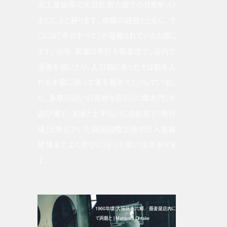
浜工業地帯の大田区南六郷での日常が、い
まだにふと蘇ります。時間の経過とともに、そ
こには「今のすべて」が凝縮されていたと感じ
ます。当時、家業は手打ち蕎麦屋で、店内で
漫画を描いたり、入口脇にあったそば粉を入
れる木箱に座って客を眺めてたりしていまし
た。多摩川沿いの奇妙な形の「六郷水門」が
遊び場で、友達と土手伝いに自転車で「飛行
場」と呼んでいた羽田国際空港や巨人軍練
習場までよく遊びに行った思い出がありま
す。
1960年頃 大田区南六郷／蕎麦屋店内に
て両親と | Matsushi Ohtake