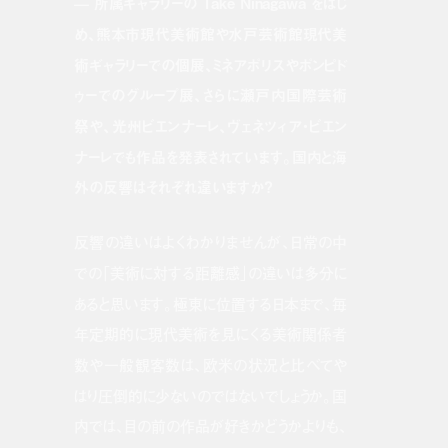
— 所属ギャラリーの Take Ninagawa をはじ
め、熊本市現代美術館や水戸芸術館現代美
術ギャラリーでの個展、ミネアポリスやポンピド
ゥーでのグループ展、さらに瀬戸内国際芸術
祭や、光州ビエンナーレ、ヴェネツィア・ビエン
ナーレでも作品を発表されています。国内と海
外の反響はそれぞれ違いますか？
反響の違いはよくわかりませんが、日常の中
での「美術に対する距離感」の違いは多分に
あると思います。極東に位置する日本まで、毎
年定期的に現代美術を見にくる美術関係者
数や一般観客数は、欧米の状況と比べてや
はり圧倒的に少ないのではないでしょうか。国
内では、目の前の作品が好きかどうかよりも、