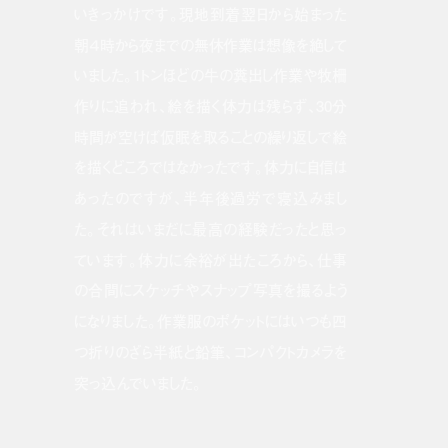
いきっかけです。現地到着翌日から始まった
朝４時から夜までの無休作業は想像を絶して
いました。1トンほどの牛の糞出し作業や牧柵
作りに追われ、絵を描く体力は残らず、30分
時間が空けば仮眠を取ることの繰り返しで絵
を描くどころではなかったです。体力に自信は
あったのですが、半年後過労で寝込みまし
た。それはいまだに最高の経験だったと思っ
ています。体力に余裕が出たころから、仕事
の合間にスケッチやスナップ写真を撮るよう
になりました。作業服のポケットにはいつも四
つ折りのざら半紙と鉛筆、コンパクトカメラを
突っ込んでいました。