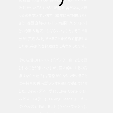
郊外だったこともあり「結構田舎だなぁ」と思
ったのを覚えています。80年に再び訪れたと
きは、暴動直前のロンドン南部「ブリクストン」
という黒人地区にしばらくいました。そこで自
分が「黄色人種」であることを初めて意識しま
したが、差別的な経験はなにもなかったです。
その時期のロンドンは「パンク一色」として語
られることが多いですが、個人的にはその意
識はなかったです。音楽がかなりキテいること
は手持ちの香港製ラジオを通して感じていま
した。Devo (ディーヴォ)、Elvis Costello (エ
ルビス・コステロ)、Talking Heads (トーキン
グ・ヘッズ)、Kate Bush (ケイト・ブッシュ)、