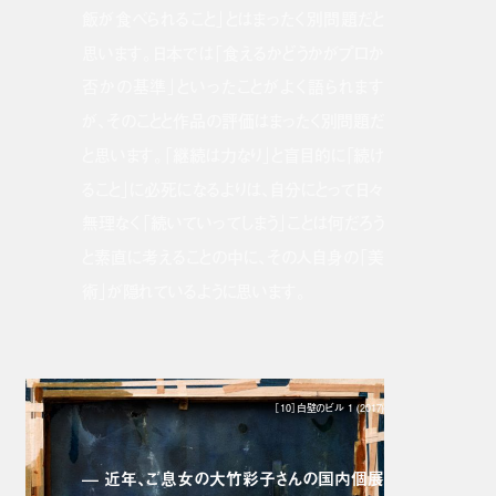
飯が食べられること」とはまったく別問題だと
思います。日本では「食えるかどうかがプロか
否かの基準」といったことがよく語られます
が、そのことと作品の評価はまったく別問題だ
と思います。「継続は力なり」と盲目的に「続け
ること」に必死になるよりは、自分にとって日々
無理なく「続いていってしまう」ことは何だろう
と素直に考えることの中に、その人自身の「美
術」が隠れているように思います。
［10］白壁のビル 1 (2017)
— 近年、ご息女の大竹彩子さんの国内個展