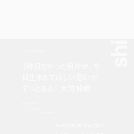
shinro ohtak
art
dec 9, 2020 12:00 pm
「昨日なかった何かが、今
日生まれてほしい思いが
ずっとある」 大竹伸朗
shinro ohtake
photography:
shoko
interview & text:
yu murooka
ある時は絵画、ある時はイ