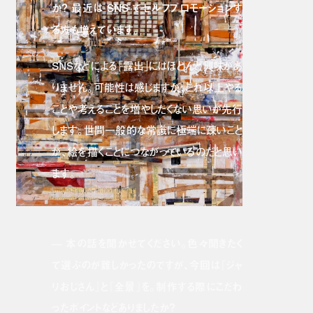
か？ 最近は SNS でセルフプロモーションす
る方も増えています。
SNSなどによる「露出」にはほとんど興味があ
りません。可能性は感じますが、これ以上やる
ことや考えることを増やしたくない思いが先行
します。世間一般的な常識に極端に疎いこと
が、絵を描くことにつながっているのだと思い
ます。
— 本の話を聞かせてください。色々聞きたく
て選ぶのが難しかったのですが、今回は『ジャ
リおじさん』と『全景』を。制作する際にこだわ
ったポイントなどありましたか？