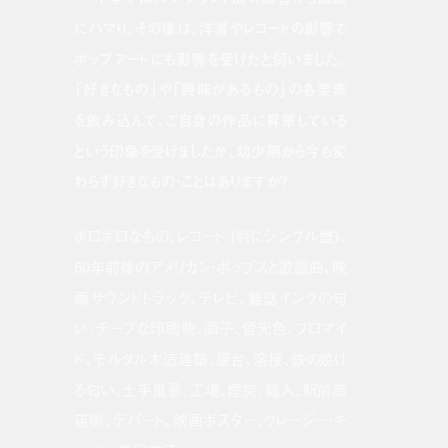
にハマり、その後は、洋書やレコードの影響で
ポップアートにも影響を受けたと伺いました。
「好きなもの」や「興味があるもの」の各要素
を飲み込んで、ご自身の作品に昇華している
という印象を受けましたが、幼少期から今も変
わらず好きなもの・ことはありますか？
ボロボロなもの、レコード (特にシングル盤)、
60年前後のアメリカン・ポップスと歌謡曲、映
画サウンドトラック、テレビ、雑誌インクの匂
い、チープな印刷物、面子、蛍光色、ブロマイ
ド、モルタル木造建築、屋台、溶接、鉄の焼け
る匂い、土手風景、工場、煙突、職人、駅前商
店街、デパート、映画ポスター、クレージー・キ