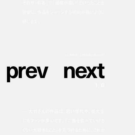
それが「有名」で「価格が高い」といったことを
目安に、作品をジャッジする傾向が強いように
感じます。
p
r
e
v
n
e
x
t
［9］網膜屋／記憶濾過小屋 (2014)
1
/
6
— 大竹さんの作品は、若い世代や、美大生
にもファンが多いです。「ご飯を食べていける
くらい大好きなこと」を見つけるために、これか