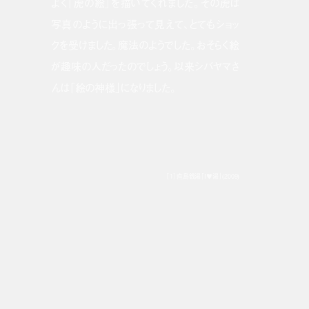
よく「虎の絵」を描いてくれました。その虎は
写真のように出っ張って見えて、とてもショッ
クを受けました。魔法のようでした。おそらく絵
が趣味の人だったのでしょう。以来シバヤマさ
んは「絵の神様」になりました。
［1］直島銭湯「I♥湯」(2009)