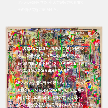
タッフの報酬を含め、多大な御協力のお陰で
その価格実現に至りました。
［12］憶景 14 (2018)
— 大竹さんご自身が、普段身につけるものの
中で、愛着のあるアイテムや、何かこだわりが
あればお聞かせ下さい。グッズの中でも、Tシ
ャツは種類が豊富な印象があります。
Tシャツや古着は昔から好きです。マニアック
な好きなバンドのありえないTシャツと出会う
時はすごく興奮します。「用の美」ではないで
すが、機能最優先の結果行き着いたそっけな