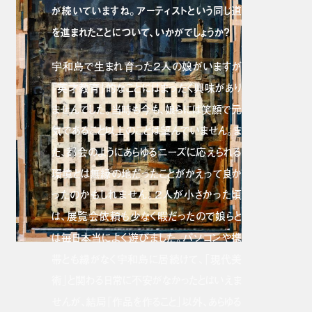
が続いていますね。アーティストという同じ道
を進まれたことについて、いかがでしょうか？
宇和島で生まれ育った２人の娘がいますが
「英才教育」的なことにはまったく興味があり
ませんでした。当時も今も、娘らには笑顔で元
気であること以上のことは望んでいません。ま
た、都会のようにあらゆるニーズに応えられる
環境とは無縁の地だったことがかえって良か
ったのかもしれません。２人が小さかった頃
は、展覧会依頼も少なく暇だったので娘らと
は毎日本当によく遊びました。パソコンや携
帯とも縁がなく宇和島に居続けて、「現代美
術」と関わる日常に不安がなかったとはいえま
せんが、結局「作品を作ること」以外、あらゆる