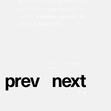
Bee Gees (ビージーズ)、Gerry Rafferty (ジ
ェリー・ラファティー)、Bob Marley (ボブ・マー
リー) など、雑多な種類の音楽が同時に盛り
上がっていた印象があります。
［6］スクラップブック#65 宇和島 (2005.3 –
p
r
e
v
n
e
x
t
2010.5.20)
1
/
6