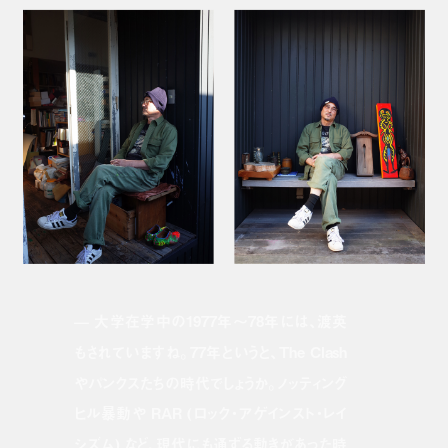
— 大学在学中の1977年〜78年には、渡英
もされていますね。77年というと、The Clash
やパンクスたちの時代でしょうか。ノッティング
ヒル暴動や RAR (ロック・アゲインスト・レイ
シズム) など、現代にも通ずる動きがあった時