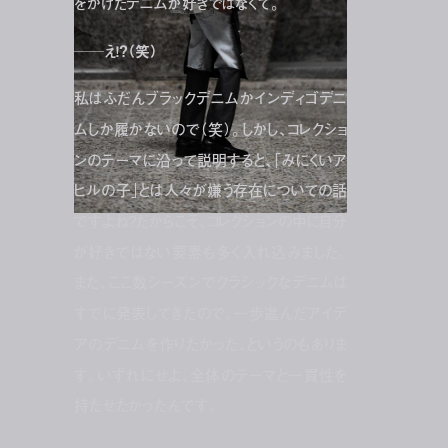
をかけたデニムが好きではなくて。
──え！？（笑）
私はふだんブラックデニムかインディゴデニ
ムしか履かないので（笑）。しかし、コレクショ
ンのテーマに沿って説明すると、「みにくいア
ヒルの子」とは人々が嫌う存在についての話
ですよね？だからこそ、コレクションの中に自分
が好きではない要素も多く入れ込みました。
また、ここ数シーズンでクラシックなデニムは
すでに発表してきたので、一歩進んだアイデ
アのデニムを作りたかった、というのもありま
す。いずれにせよ、全体のテーマと一貫性を
持たせたかったんです。