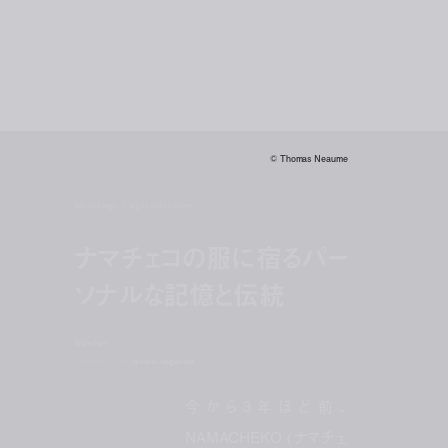
© Thomas Neaume
fashion design
aug 27, 2021 6:00 pm
ナマチェコの服に宿るパー
ソナルな記憶と伝統
dilan lurr
interview & text:
hiroaki nagahata
今から3年ほど前、
NAMACHEKO (ナマチェ