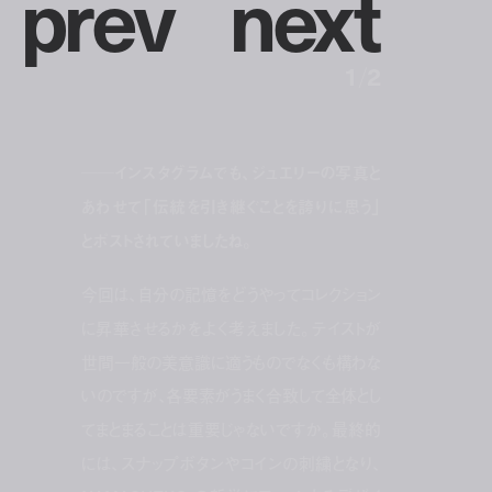
p
r
e
v
n
e
x
t
1
/
2
──インスタグラムでも、ジュエリーの写真と
あわせて「伝統を引き継ぐことを誇りに思う」
とポストされていましたね。
今回は、自分の記憶をどうやってコレクション
に昇華させるかをよく考えました。テイストが
世間一般の美意識に適うものでなくも構わな
いのですが、各要素がうまく合致して全体とし
てまとまることは重要じゃないですか。最終的
には、スナップボタンやコインの刺繍となり、