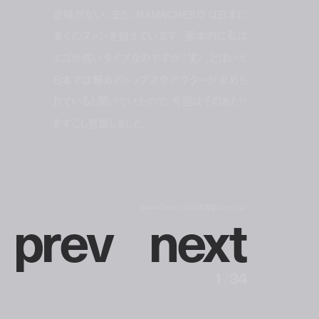
意味がない。また、NAMACHEKO は日本に
多くのファンを抱えています。基本的に私は
エゴが強いタイプなのですが（笑）、とはいえ
日本では軽めのトップスやアウターが求めら
れていると聞いていたので、今回はそのあたり
をすこし意識しました。
p
r
e
v
n
e
x
t
NAMACHEKO 2022年春夏コレクション
1
/
34