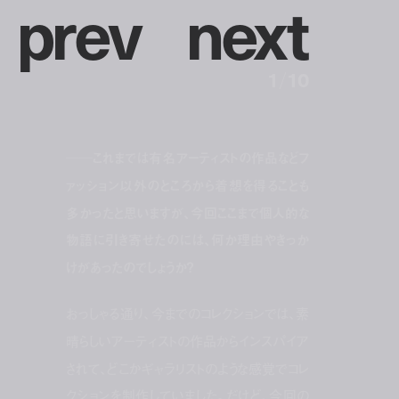
p
r
e
v
n
e
x
t
1
/
10
──これまでは有名アーティストの作品などフ
ァッション以外のところから着想を得ることも
多かったと思いますが、今回ここまで個人的な
物語に引き寄せたのには、何か理由やきっか
けがあったのでしょうか？
おっしゃる通り、今までのコレクションでは、素
晴らしいアーティストの作品からインスパイア
されて、どこかギャラリストのような感覚でコレ
クションを制作していました。だけど、今回の