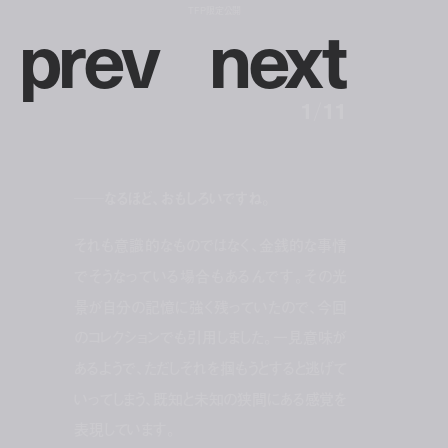
p
r
e
v
n
e
x
t
TFP限定公開
1
/
11
──なるほど、おもしろいですね。
それも意識的なものではなく、金銭的な事情
でそうなっている場合もあるんです。その光
景が自分の記憶に強く残っていたので、今回
のコレクションでも引用しました。一見意味が
あるようで、ただしそれを掴もうとすると逃げて
いってしまう、既知と未知の狭間にある感覚を
表現しています。