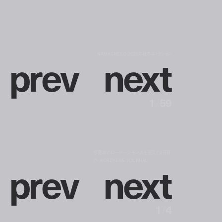
p
r
e
v
n
e
x
t
NAMACHEKO 2020年秋冬コレクション
1
/
59
写真家のローリー・シモンズを迎えた2号目
p
r
e
v
n
e
x
t
の『KORDYENE JOURNAL』
1
/
4