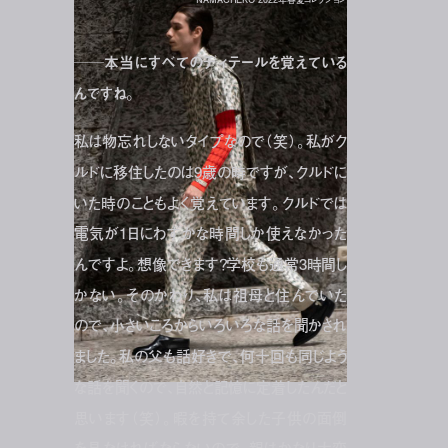
──本当にすべてのディテールを覚えている
んですね。
私は物忘れしないタイプなので（笑）。私がク
ルドに移住したのは9歳の時ですが、クルドに
いた時のこともよく覚えています。クルドでは
電気が1日にわずかな時間しか使えなかった
んですよ。想像できます？学校も通常3時間し
かない。そのかわり、私は祖母と住んでいた
ので、小さいころからいろいろな話を聞かされ
ました。私の父も話好きで、何十回も同じよう
な話を聞くので、自然と記憶に定着したんだと
思います（笑）。暇を持て余した子供の面倒