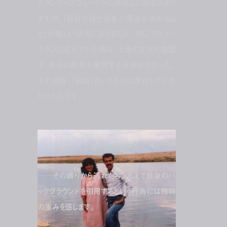
スタンからスウェーデンに移住した過去があり
ますが、「自分で自分自身の運命を決めるこ
と」が難しい状況にありました。特にクルディ
スタンに住んでいた頃は、土地の文化も強固
で、自分の将来を選択する余地がなかった。
その当時、「自由」というものは存在していな
かったんです。
ディランの両親
──その縛りから逃れた今、あえて自身のバ
ックグラウンドを引用するという行為には独特
の重みを感じます。