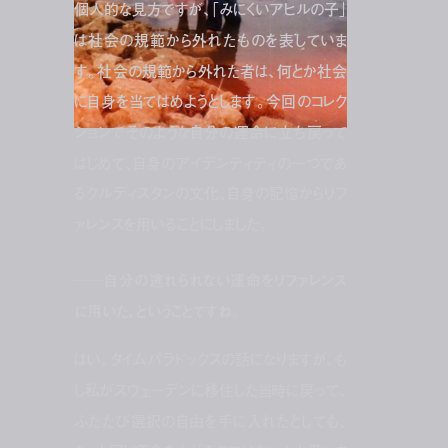
個人的な見方ですが、「みにくいアヒルの子」
は社会の規範から外れたものを表していま
す。社会の規範から外れた者は、何とか社会
に自身を当てはめようとします。今回のコレク
ションでそのような自分の運命に立ち戻って
はじめて、自身のアイデンティティの一つであ
るクルディスタンの文化、自身の記憶からリフ
ァレンスを用いることにしました。
──自分の逃れられない運命をリファレンス
に用いた、ということですね。
はい。タイムパラドックスの話になりますが、も
し私がスウェーデンに移住した当時に戻って、
ふたたび選択の自由を手に入れたとしても、