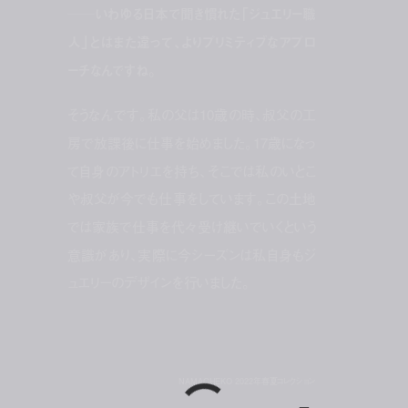
──いわゆる日本で聞き慣れた「ジュエリー職
人」とはまた違って、よりプリミティブなアプロ
ーチなんですね。
そうなんです。私の父は10歳の時、叔父の工
房で放課後に仕事を始めました。17歳になっ
て自身のアトリエを持ち、そこでは私のいとこ
や叔父が今でも仕事をしています。この土地
では家族で仕事を代々受け継いでいくという
意識があり、実際に今シーズンは私自身もジ
ュエリーのデザインを行いました。
NAMACHEKO 2022年春夏コレクション