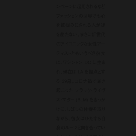
ンペーンに起用されるなど
ファッションの世界でも心
を鷲掴みにされる人が後
を絶たない。まさに新世代
のアイコニックな女性アー
ティストともいうべき彼女
は、ワシントン DC に生ま
れ、現在は LA を拠点とす
る 39歳。コロナ禍で巻き
起こった ブラック・ライヴ
ズ・マター (BLM) をきっか
けに、しばしの休養を取り
ながら、彼女はひたすら自
身のルーツと向き合ってい