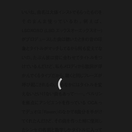
いいね。曲名は大体インストでもらったものを
そのまんま使っているわ。例えば、
LSDXOXO (LSD エックスオーエックスオー)
がプロデュースした曲は聴いたときの音の印
象とタイトルがマッチしてるから何も変えてな
いの。たぶん彼は音に合わせてタイトルをつ
けているんだけど、私もメロディから歌詞が浮
かんでくるタイプだから、聴くと同じフレーズが
呼び起こされるの。でもなかにはタイトルを変
えないといけない曲もあって……。ベルリン
を拠点にアンビエントを作っている OCA っ
てデュオは『Raven』のなかで8曲分を手がけ
てくれたんだけど、その曲を作った時に使用し
たシンセの名前と数字しかタイトルに入って