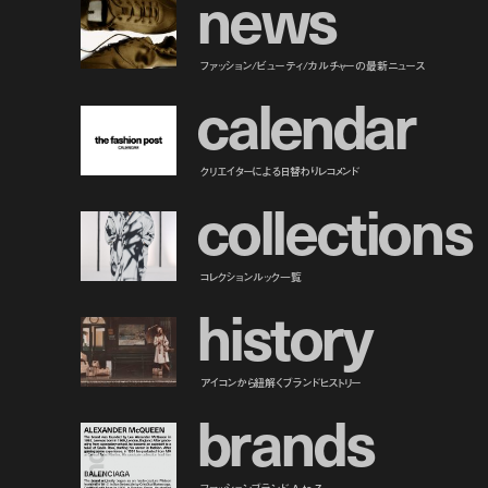
n
e
w
s
ファッション/ビューティ/カルチャーの最新ニュース
c
a
l
e
n
d
a
r
クリエイターによる日替わりレコメンド
c
o
l
l
e
c
t
i
o
n
s
コレクションルック一覧
h
i
s
t
o
r
y
アイコンから紐解くブランドヒストリー
b
r
a
n
d
s
ファッションブランド A to Z