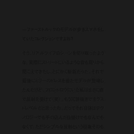
—ファーストルックのモデルが歩きスマホをし
ていたコレクションですよね？
そう、リアルライフのシーンを切り取ったよう
な。実際にストリートにいるような音も周りから
聞こえてきたし、とにかく斬新だった。それで
最後にミラーのドレスを着たモデルが登場し
たんだけど、フロントロウにいた私はまさに直
で反射を受けて（笑）。もう冗談抜きでネクス
トレベルだと思ったわ。だってそれ自体はテク
ノロジーでも手の込んだ仕掛けでもなんでも
なくて、ただシンプルな反射という現象そのも