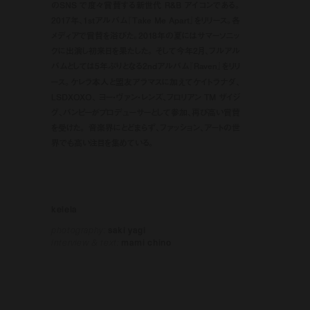
のSNS で度々賞賛する新世代 R&B アイコンである。
2017年、1stアルバム『Take Me Apart』をリリース。各
メディアで賞賛を浴びた。2018年の夏にはサマーソニッ
クに出演し初来日を果たした。 そして今年2月、フルアル
バムとしては5年ぶりとなる2ndアルバム『Raven』をリリ
ース。ケレラ本人と盟友アラマスに加えてケイトラナダ、
LSDXOXO、 ヨー・ヴァン・レンズ、フロリアン TM ザイジ
グ、バンピーがプロデューサーとして参加、再び高い賞賛
を受けた。 音楽界にとどまらず、ファッション、アートの世
界でも高い注目を集めている。
kelela
photography:
saki yagi
interview & text:
mami chino