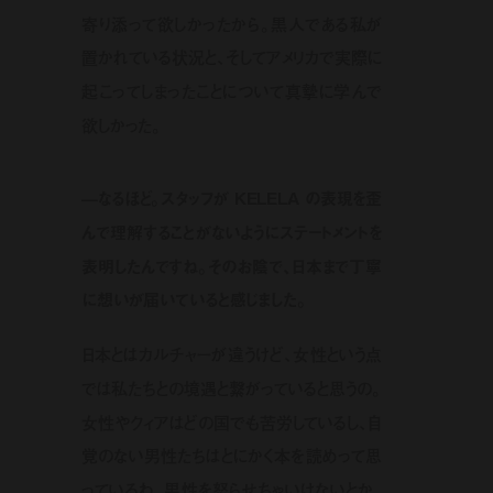
寄り添って欲しかったから。黒人である私が
置かれている状況と、そしてアメリカで実際に
起こってしまったことについて真摯に学んで
欲しかった。
—なるほど。スタッフが KELELA の表現を歪
んで理解することがないようにステートメントを
表明したんですね。そのお陰で、日本まで丁寧
に想いが届いていると感じました。
日本とはカルチャーが違うけど、女性という点
では私たちとの境遇と繋がっていると思うの。
女性やクィアはどの国でも苦労しているし、自
覚のない男性たちはとにかく本を読めって思
っているわ。男性を怒らせちゃいけないとか、