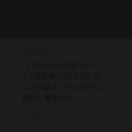
music
nov 17, 2023 2:30 pm
「カルチャーが違ってい
ても耳を傾けることを大切
にして欲しい」ケレラから、
世界に贈るレター
kelela
photography:
saki yagi
interview & text:
mami chino