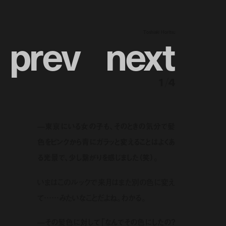
p
r
e
v
n
e
x
t
Toshiaki Horitsu
1
/
4
—東京にいる女の子も、そのときの気分で髪
色をピンクから青にガラッと変えることはよくあ
る光景で、少し繋がりを感じました（笑）。
いまはこのルックで来月はまた別の色に変え
て……みたいなことだよね。わかる。
—その髪色に対して「なんでその色にしたの？