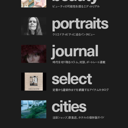
ビューティの可能性を探るエディトリアル
p
o
r
t
r
a
i
t
s
クリエイティビティに迫るインタビュー
j
o
u
r
n
a
l
時代を切り取るコラム、対談、ポートレート連載
s
e
l
e
c
t
定番から最新作までを網羅するアイテムカタログ
c
i
t
i
e
s
注目ショップ、飲食店、ホテルの保存版ガイド