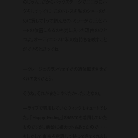
のじゃん。だからバックステージでニコラにハ
グをしてすぐに「このドレスを私のショーのた
めに貸して」って頼んだの。ミラーがちょうどハ
ートの位置にあるのも気に入った理由のひと
つよ。オーディエンスに私の気持ちを映すこと
ができると思ってね。
—クレージュのランウェイでの追体験をさせて
くれてありがとう。
そうね。それがまさにやりたかったことなの。
—ライブで着用していたウィッグもキュートでし
た。「Happy Ending」のMVでも着用していた
ものですが、前髪に姫カットもあったので……
もしかして東京を意識して持ってきてくれまし