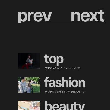
p
r
e
v
n
e
x
t
t
o
p
世界が広がる、ファッションメディア
f
a
s
h
i
o
n
デジタルで表現するファッションストーリー
b
e
a
u
t
y