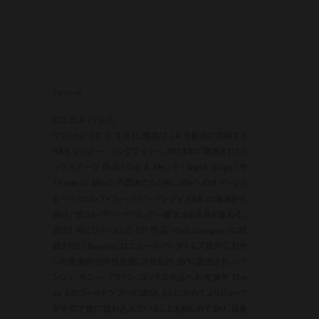
プロフィール
KELELA (ケレラ)
ワシントン DC に生まれ、現在は LA を拠点に活動する
R&B シンガー／ソングライター。2013年に発表されたミ
ックステープ作品『Cut 4 Me』で〈Night Slugs〉や
〈Fade to Mind〉の盟友たちと共に90sへのオマージュ
をベースにレフトフィールド～インディ R&B の潮流を仕
掛け、“ポスト・アリーヤ”として一躍大きな注目を集める。
2015 年にリリースした EP 作品『Hallucinogen』に収
録された「Rewind」はニューヨーク・タイムズ紙の“これか
らの音楽の方向性を感じさせる25 曲”に選出され、ソラ
ンジュ、ダニー・ブラウン、ゴリラズ作品への客演や The
xx とのワールドツアーの成功、さらにかねてよりビョーク
がその才能に惚れ込んでいることも知られており、自身