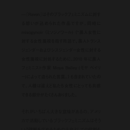
—『Raven』はそのブラックフェミニズムに対す
る想いが込められた作品ですが、同時に
misogynoir （ミソジノワール) 〈
*
黒人女性に
対する女性蔑視を指す用語で、黒人トランス
ジェンダーおよびシスジェンダー女性に対する
女性蔑視に対処するために、2010 年に黒人
フェミニスト作家 Moya Bailey (モヤ ベイリ
ー)によって造られた言葉。〉も含まれていたの
で、人種は違えど私たち女性にとっても共感
できる部分がたくさんありました。
それがいちばん大きな意味があるの。アメリ
カで活動しているブラックフェミニズムはそう
いう理解を広めるための土台としての役割も