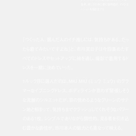
食卓。美しさの中に潜む違和感が、イマジネ
ーションを掻き立てる
「つくった人、選んだ人のイチ推しには、気持ちがある。だっ
たら着てみたいですよね」と、市川実日子は今回集めたす
べてのドレスやセットアップに袖を通し、撮影で着用するド
レスを一緒に決めていった。
1ルック目に選んだのは、MIU MIU (ミュウ ミュウ) のグラ
マーなイブニングドレス。ボディラインが思わず緊張しそう
な流麗のシルエットだが、目の覚めるようなグリーンのサテ
ン地と相まって、気持ちまでクラッシュしてくれそうなパワー
のある1枚。シンプルでありながら個性的。見る者を引き込
む豊かな表情が、市川本人の魅力とも重なって映える。