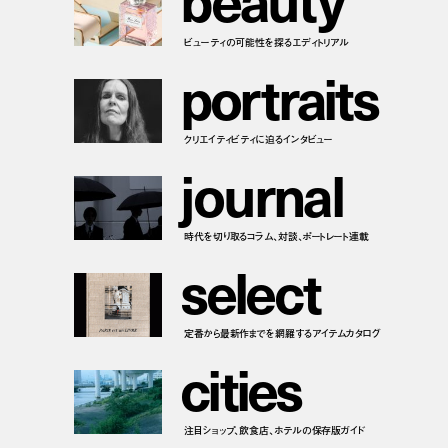
ビューティの可能性を探るエディトリアル
p
o
r
t
r
a
i
t
s
クリエイティビティに迫るインタビュー
j
o
u
r
n
a
l
時代を切り取るコラム、対談、ポートレート連載
s
e
l
e
c
t
定番から最新作までを網羅するアイテムカタログ
c
i
t
i
e
s
注目ショップ、飲食店、ホテルの保存版ガイド