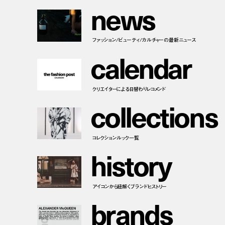
n
e
w
s
ファッション/ビューティ/カルチャーの最新ニュース
c
a
l
e
n
d
a
r
クリエイターによる日替わりレコメンド
c
o
l
l
e
c
t
i
o
n
s
コレクションルック一覧
h
i
s
t
o
r
y
アイコンから紐解くブランドヒストリー
b
r
a
n
d
s