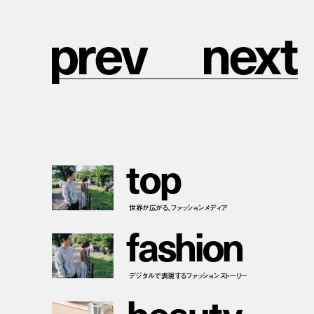
p
r
e
v
n
e
x
t
t
o
p
世界が広がる、ファッションメディア
f
a
s
h
i
o
n
デジタルで表現するファッションストーリー
b
e
a
u
t
y