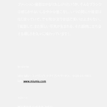
ファッション撮影はかなり久しぶりというが、そんなブランク
は感じさせないしなやかな着こなし。いつの間にか撮影は
はじまっていて、でも飛び交う会話と笑いは止まらない。
「撮影して、また新しい写真が生まれる。その瞬間に立ち会
える嬉しさを久々に味わっています」。
問い合わせ先
MIU MIU - ミュウミュウ クライアントサービス／0120-45-1993
HP:
www.miumiu.com
プロフィール
市川実日子 (いちかわ みかこ)