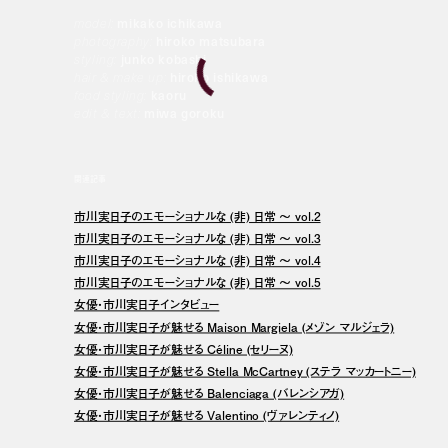
model:
mikako ichikawa
photography:
hiroko matsubara
styling:
junko kobashi
hair & make up:
hiroko ishikawa
food styling:
kaoru
edit & text:
miwa goroku
関連記事
市川実日子のエモーショナルな (非) 日常 〜 vol.2
市川実日子のエモーショナルな (非) 日常 〜 vol.3
市川実日子のエモーショナルな (非) 日常 〜 vol.4
市川実日子のエモーショナルな (非) 日常 〜 vol.5
女優・市川実日子インタビュー
女優・市川実日子が魅せる Maison Margiela (メゾン マルジェラ)
女優・市川実日子が魅せる Céline (セリーヌ)
女優・市川実日子が魅せる Stella McCartney (ステラ マッカートニー)
女優・市川実日子が魅せる Balenciaga (バレンシアガ)
女優・市川実日子が魅せる Valentino (ヴァレンティノ)