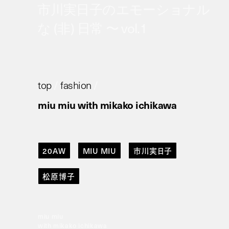
市川実日子のエモーショナル
な (非) 日常 〜 vol.1
top
/
fashion
/
miu miu with mikako ichikawa
20AW
MIU MIU
市川実日子
松原博子
miu miu
with mikako ichikawa