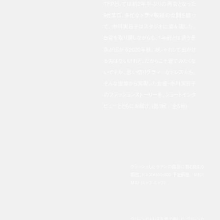
TFPとしては約2年半ぶりの再会となった
9月某日、多忙なドラマ収録の合間を縫っ
て、市川実日子はスタジオに姿を現した。
日常を取り戻しながらも、1年前とは違う景
色が広がる2020年秋。おしゃれして出かけ
る先はないけれど、だからこそ着てみたくな
いですか、思い切りグラマーなドレスたち。
そんな提案から実現した女優・市川実日子
のファッションストーリーを、ショートインタ
ビューとともにお届け。(第1回／全5回)
クラッシュしたサテンの陰影に潜む自由な
個性。ドレス¥355,000 予定価格／MIU
MIU (ミュウ ミュウ)
グリーンのドレスを着て楽しむ、グリーンな