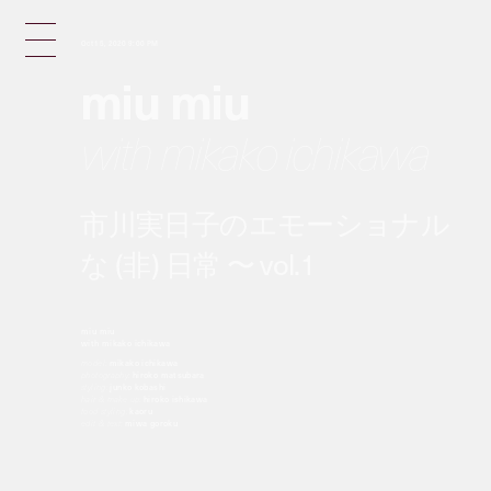
Oct 15, 2020 9:00 PM
miu miu
with mikako ichikawa
市川実日子のエモーショナル
な (非) 日常 〜 vol.1
miu miu
with mikako ichikawa
model:
mikako ichikawa
photography:
hiroko matsubara
styling:
junko kobashi
hair & make up:
hiroko ishikawa
food styling:
kaoru
edit & text:
miwa goroku