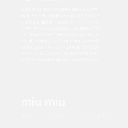
最新出演作は、
2020
年
10
月
30
日公開の映画『罪の声』
(
監督・土井裕泰
)
。昭和最大の未解決事件を追うひと
り、曽根俊也
(
星野源
)
の妻を演じる。テレビでは、
TBS
火曜ドラマ「この恋あたためますか」が10月20日よりスタ
ート。「変化が大きな今この時代。どんな言葉が美しいの
かな、柔らかな考え方ってどんなかなと考え、時には相談
しながら、最近はナレーションの仕事もやらせていただい
ています。いろんな人がいて、いろんな考えがある。それを
知るだけで、人はどれだけ楽になるんだろうと思うんです」
miu miu
with mikako ichikawa