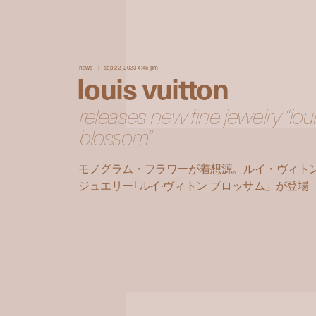
news
sep 22, 2023 4:45 pm
louis vuitton
releases new fine jewelry “loui
blossom”
モノグラム・フラワーが着想源。ルイ・ヴィト
ジュエリー｢ルイ·ヴィトン ブロッサム」が登場