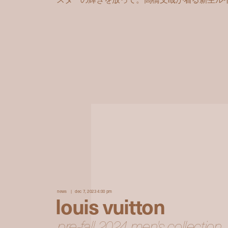
news
dec 7, 2023 4:00 pm
louis vuitton
pre-fall 2024 men's collection