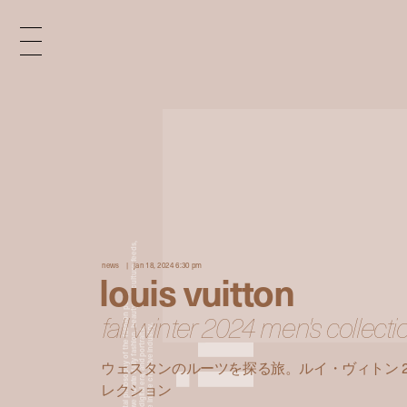
x
e
d
news
jan 18, 2024 6:30 pm
louis vuitton
n
fall winter 2024 men's collecti
ウェスタンのルーツを探る旅。ルイ・ヴィトン 2
i
レクション