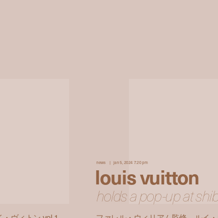
news
jan 5, 2024 7:20 pm
louis vuitton
holds a pop-up at shi
ィトン vol.1
ファレル・ウィリアム監修。ルイ・ヴ