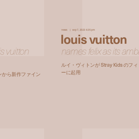
news
sep 7, 2023 4:35 pm
louis vuitton
s vuitton
names felix as its am
ルイ・ヴィトンが Stray Kids
ーに起用
ンから新作ファイン