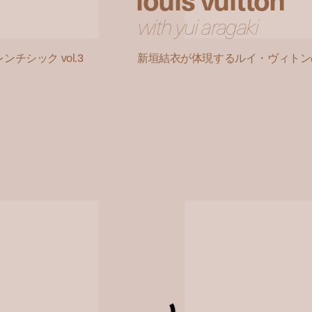
with yui aragaki
シック vol.3
新垣結衣が体現するルイ・ヴィトンのニ