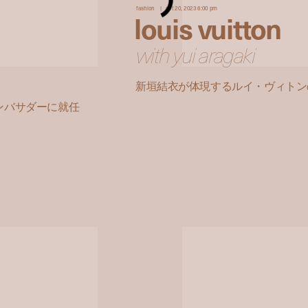
fashion
oct 20, 2023 6:00 pm
louis vuitton
with yui aragaki
新垣結衣が体現するルイ・ヴィトンのニ
ンバサダーに就任