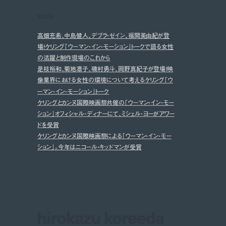
関連記事
高畑充希、中島健人、デブラ・ゼイン、福間美由紀が登
場！ケリング「ウーマン・イン・モーション」トークで語る女性
の活躍と制作現場のこれから
是枝裕和、菊地凛子、磯村勇斗、岡野真紀子が登場！映
像業界における女性の環境について考えるケリング「ウ
ーマン・イン・モーション」トーク
ケリングとカンヌ国際映画祭共催の「ウーマン・イン・モー
ション」オフィシャル・ディナーにて、ミシェル・ヨーがアワー
ドを受賞
ケリングとカンヌ国際映画祭による「ウーマン・イン・モー
ション」。今年はニコール・キッドマンが受賞
hirokazu koreeda