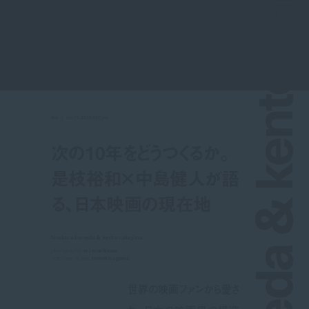
hirokazu koreeda & kento nakajim
film
dec 11, 2025 8:00 pm
次の10年をどうつくるか。
是枝裕和×中島健人が語
る、日本映画の現在地
hirokazu koreeda & kento nakajima
photography:
eri morikawa
interview & text:
tomoko ogawa
世界の映画ファンから愛さ