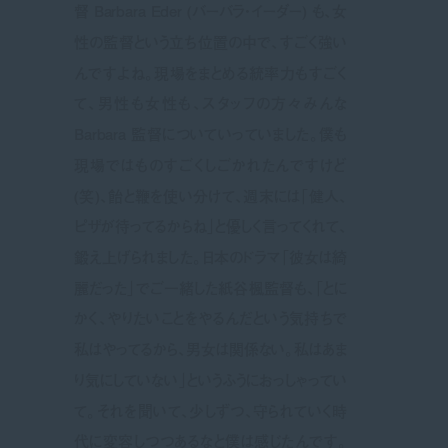
督 Barbara Eder (バーバラ・イーダー) も、女
性の監督という立ち位置の中で、すごく強い
んですよね。現場をまとめる統率力もすごく
て、男性も女性も、スタッフの方々みんな
Barbara 監督についていっていました。僕も
現場ではものすごくしごかれたんですけど
(笑)、飴と鞭を使い分けて、週末には「健人、
ピザが待ってるからね」と優しく言ってくれて、
鍛え上げられました。日本のドラマ「彼女は綺
麗だった」でご一緒した紙谷楓監督も、「とに
かく、やりたいことをやるんだという気持ちで
私はやってるから、男女は関係ない。私はあま
り気にしていない」というふうにおっしゃってい
て。それを聞いて、少しずつ、守られていく時
代に変容しつつあるなと僕は感じたんです。