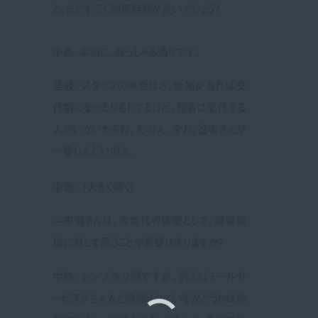
と、まだすごく拘束時間が長いでしょう？
中島: 本当に、おっしゃる通りです。
是枝: スタッフの場合はさ、余裕があれば交
代制になったりもしてるけど、役者は交代する
人がいないからね。たぶん、今ね、役者さんが
一番しんどいのよ。
中島: (大きく頷く)
—中島さんは、次世代の俳優として、現場環
境に対して思うことや希望はありますか？
中島: シンプルな話ですが、例えばミールサ
ービスがちゃんと確保されているかどうかは重