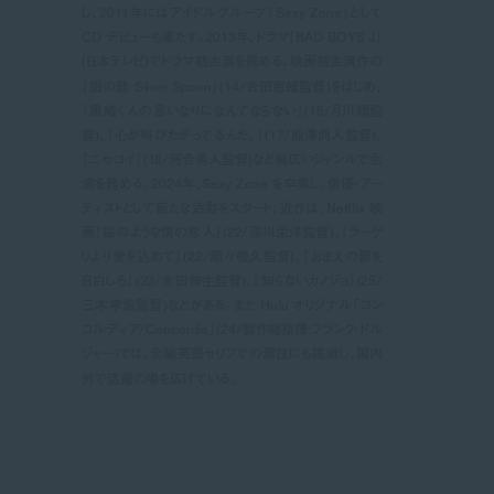
し、2011年にはアイドルグループ「Sexy Zone」として
CD デビューも果たす。2013年、ドラマ「BAD BOYS J」
(日本テレビ)でドラマ初主演を務める。映画初主演作の
『銀の匙 Silver Spoon』(14/𠮷田恵輔監督)をはじめ、
『黒崎くんの言いなりになんてならない』(16/月川翔監
督)、『心が叫びたがってるんだ。』(17/熊澤尚人監督)、
『ニセコイ』(18/河合勇人監督)など幅広いジャンルで主
演を務める。2024年、Sexy Zone を卒業し、俳優・アー
ティストとして新たな活動をスタート。近作は、Netflix 映
画『桜のような僕の恋人』(22/深川栄洋監督)、『ラーゲ
リより愛を込めて』(22/瀬々敬久監督)、『おまえの罪を
自白しろ』(23/水田伸生監督)、『知らないカノジョ』(25/
三木孝浩監督)などがある。また Hulu オリジナル「コン
コルディア/Concordia」(24/製作総指揮:フランク・ドル
ジャー)では、全編英語セリフでの演技にも挑戦し、国内
外で活躍の場を広げている。