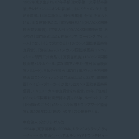
1962年東京生まれ。87年早稲田大学第一文学部卒業
後、テレビマンユニオンに参加し、主にドキュメンタリー番
組を演出。14年に独立し、制作者集団「分福」を立ち上
げる。主な監督作品に、『誰も知らない』(04/カンヌ国際
映画祭男優賞)、『空気人形』(09/カンヌ国際映画祭「あ
る視点」部門正式出品)、連続ドラマ「ゴーイング マイ ホ
ーム」(12)、『そして父になる』（13/カンヌ国際映画祭審
査員賞）、『海街diary』(15/カンヌ国際映画祭コンペテ
ィション部門正式出品)、『万引き家族』(18/カンヌ国際
映画祭パルムドール、第91回アカデミー賞外国語映画
賞ノミネート)、日仏合作映画『真実』(19/ヴェネチア国際
映画祭コンペティション部門正式出品)。22年、韓国映
画『ベイビー・ブローカー』が第75回カンヌ国際映画祭男
優賞、エキュメニカル審査員賞をW受賞。23年、『怪物』
(23/カンヌ国際映画祭脚本賞)。25年、Netflixシリーズ
「阿修羅のごとく」(25/ソウル国際ドラマアワード監督
賞)。また26年には『箱の中の羊』の公開を控える。
中島健人 (なかじま・けんと)
1994年、東京都出身。2008年、ドラマ「スクラップ・ティ
ーチャー〜教師再生〜」(日本テレビ)でドラマデビュー