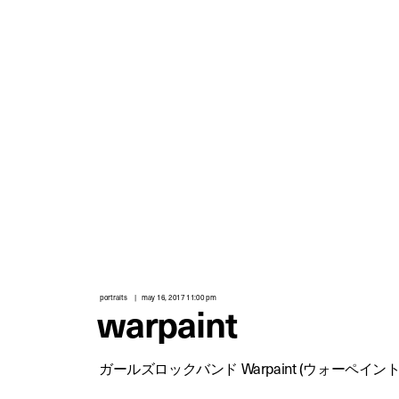
a tokyo based independent digital fashion media. we curate daily fashion, beauty and culture feeds,
quality, timeless and innovation are the fundamental philosophy of the fashion post,
a
interviews from the authorities of different culture in the creative industry.
and create the original editorials, portrayed in the digital era, and portraits,
r
t
r
o
p
portraits
may 16, 2017 11:00 pm
warpaint
ガールズロックバンド Warpaint (ウォーペイン