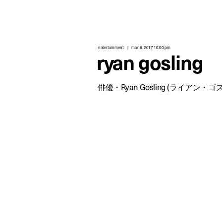
entertainment
mar 6, 2017 10:00 pm
ryan gosling
俳優・Ryan Gosling (ライアン