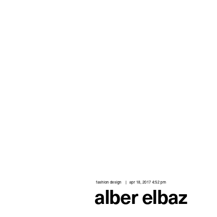
fashion design
apr 18, 2017 4:52 pm
alber elbaz