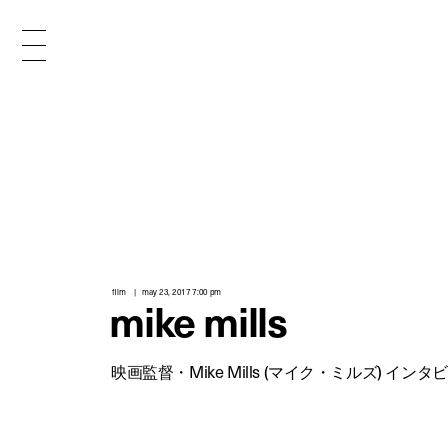
different culture in the creative industry.
interviews from the authorities of
film
may 23, 2017 7:00 pm
mike mills
s
映画監督・Mike Mills (マイク・ミルズ) インタ
t
i