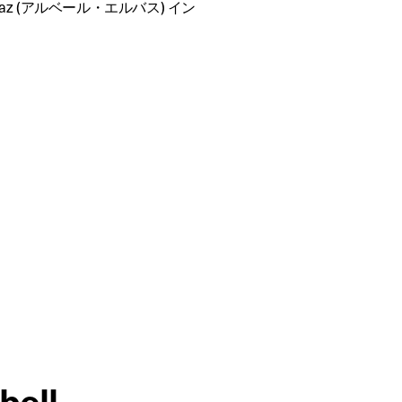
baz (アルベール・エルバス) イン
bell