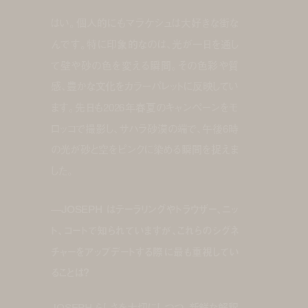
はい。個人的にもマラケシュは大好きな街な
んです。特に印象的なのは、光が一日を通し
て壁や砂の色を変える瞬間。その色彩や質
感、豊かな文化をカラーパレットに反映してい
ます。先日も2026年春夏のキャンペーンをモ
ロッコで撮影し、サハラ砂漠の端で、午後6時
の光が砂と空をピンクに染める瞬間を捉えま
した。
—JOSEPH はテーラリングやトラウザー、ニッ
ト、コートで知られていますが、これらのシグネ
チャーをアップデートする際に最も重視してい
ることは？
JOSEPH らしさを大切にしつつ、新鮮な解釈