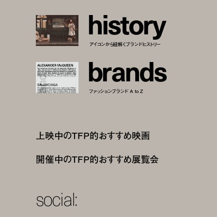
h
i
s
t
o
r
y
アイコンから紐解くブランドヒストリー
b
r
a
n
d
s
ファッションブランド A to Z
上映中のTFP的おすすめ映画
開催中のTFP的おすすめ展覧会
social: