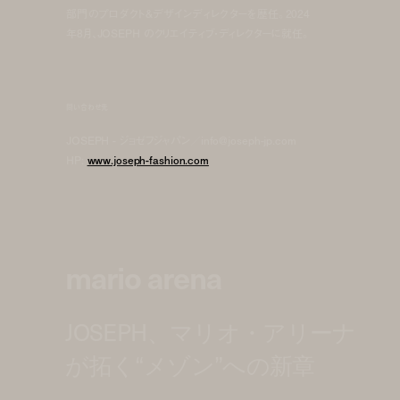
部門のプロダクト&デザインディレクターを歴任。2024
年8月、JOSEPH のクリエイティブ・ディレクターに就任。
問い合わせ先
JOSEPH - ジョゼフジャパン／info@joseph-jp.com
HP:
www.joseph-fashion.com
mario arena
JOSEPH、マリオ・アリーナ
が拓く“メゾン”への新章