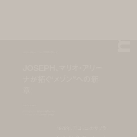
fashion design
jan 9, 2026 6:00 pm
JOSEPH、マリオ・アリー
ナが拓く“メゾン”への新
章
mario arena
photography:
john clayton lee
interview & text:
mami osugi
1979年、モロッコ・カサブラ