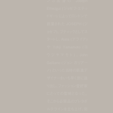
ンカ出身の Joseph
Ettedgui (ジョゼフ・エテッ
ドギー) によってロンドンで
創業された JOSEPH (ジ
ョゼフ)。ブティックとしてス
タートし、Alaïa (アライア)
や Yohji Yamamoto (ヨ
ウジヤマモト)、John
Galliano (ジョン ガリアー
ノ) といった当時の新進デ
ザイナーをいち早く世に送
り出し、ファッション愛好家
にとっての聖地となった。
そこから必需品のプレタポ
ルテラインを立ち上げ、完