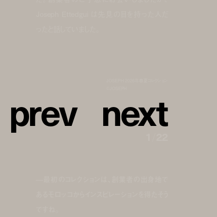
Joseph Ettedgui は先見の目を持った人だ
ったと話していました。
JOSEPH 2026年春夏コレクション
p
r
e
v
n
e
x
t
©︎JOSEPH
1
/
22
—最初のコレクションは、創業者の出身地で
あるモロッコからインスピレーションを得たそう
ですね。