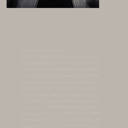
プロフィール
Mario Arena（マリオ・アリーナ）
オーストラリア出身。パリ・アメリカン・アカデミーでデザイ
ンの修士号を取得。Yves Saint Laurent でキャリアを
スタートし、Moschino で経験を積む。2009年に自身の
デザイン事務所 Arena International を設立。戦略的
デザインおよびトレンドスタジオとして、CELINE をはじ
め LVMH グループ傘下のブランドなどへコンサルティン
グを行う。2015年に自身のブランド ENLIST を立ち上
げる。2018年に Kering 入社後、Christopher Kane
のレディ・トゥ・ウェア部門責任者を務める。2019年に
Nanushka のレディ・トゥ・ウェアおよびアクセサリー部門
のデザイン&イノベーションディレクター、2023年に JW
Anderson のレディ・トゥ・ウェア、アクセサリー、ランウェイ