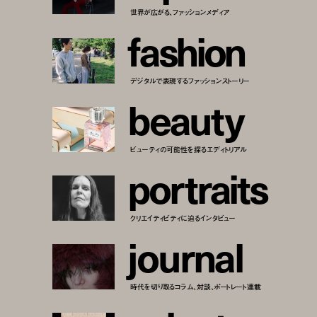
世界が広がる、ファッションメディア
f
a
s
h
i
o
n
デジタルで表現するファッションストーリー
b
e
a
u
t
y
ビューティの可能性を探るエディトリアル
p
o
r
t
r
a
i
t
s
クリエイティビティに迫るインタビュー
j
o
u
r
n
a
l
時代を切り取るコラム、対談、ポートレート連載