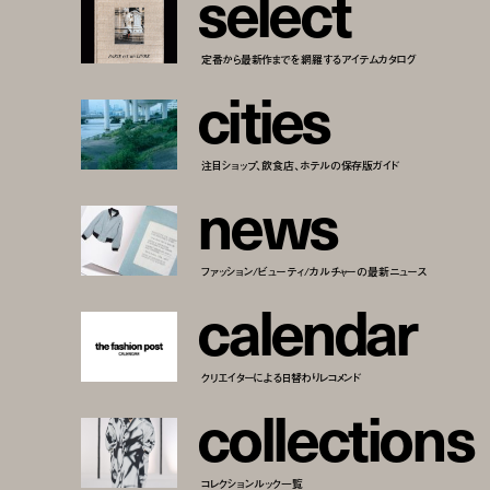
s
e
l
e
c
t
定番から最新作までを網羅するアイテムカタログ
c
i
t
i
e
s
注目ショップ、飲食店、ホテルの保存版ガイド
n
e
w
s
ファッション/ビューティ/カルチャーの最新ニュース
c
a
l
e
n
d
a
r
クリエイターによる日替わりレコメンド
c
o
l
l
e
c
t
i
o
n
s
コレクションルック一覧