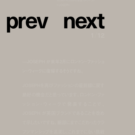
p
r
e
v
n
e
x
t
©︎JOSEPH
1
/
12
—JOSEPH が来年2月にロンドン・ファッショ
ン・ウィークに復帰するそうですね。
JOSEPHを再びファッションの最前線に戻す
絶好の機会だと思っています。ロンドン・ファ
ッション・ウィークで発表することで、
JOSEPH が英国ブランドであることを改め
て示したいですね。細部にまでこだわったクラ
フツマンシップを追求し、これまでにない挑戦